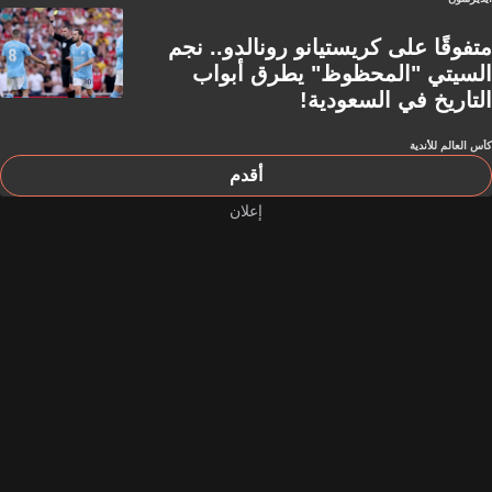
متفوقًا على كريستيانو رونالدو.. نجم
السيتي "المحظوظ" يطرق أبواب
التاريخ في السعودية!
كأس العالم للأندية
أقدم