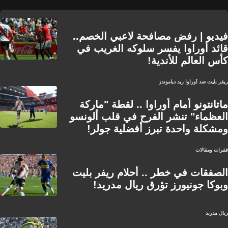
فيديو | رفض مصافحة لاعبي الخصم..
قائد أوراوا يفسر سلوكه الغريب في
كأس العالم للأندية!
ريفر بليت ضد آوراوا ريد دياموندز
ماتانتونو أمام أوراوا .. لقطة "ماركة
العظماء" تنشر الفرح في قلب ألونسو
ومشكلة واحدة تبرز أفضلية جولر!
فقرات ومقالات
الصفقات في خطر .. أحلام ريفر بليت
وبوكا جونيورز تؤرق ريال مدريد!
ريال مدريد