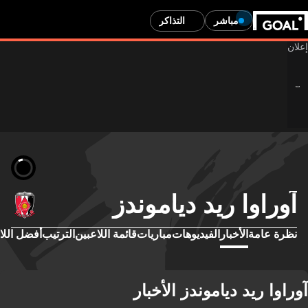
مباشر
التذاكر
آوراوا ريد دياموندز
نظرة عامة
الأخبار
الفيديوهات
مباريات
قائمة اللاعبين
الترتيب
أفضل اللا
آوراوا ريد دياموندز الأخبار