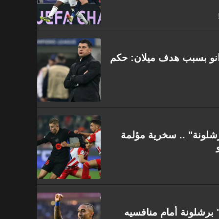
انو بسبب هدف ميلان: حكم
شلونة" .. سخرية مؤلمة
ة" برشلونة أمام منافسيه