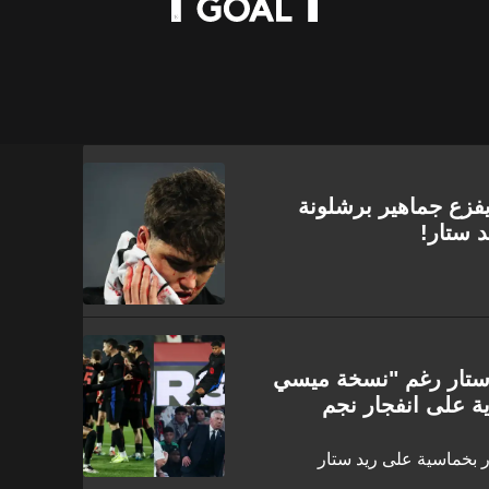
ارسي يفزع جماهير برشلونة
د ستار!
 ستار رغم "نسخة ميسي
ة على انفجار نجم
ر بخماسية على ريد ستار