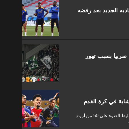
اديه الجديد بعد رفضه
ي صربيا بسبب تهور
قوائم NXGN السنوية تعود من جديد، لتسليط الضوء على 50 من أروع