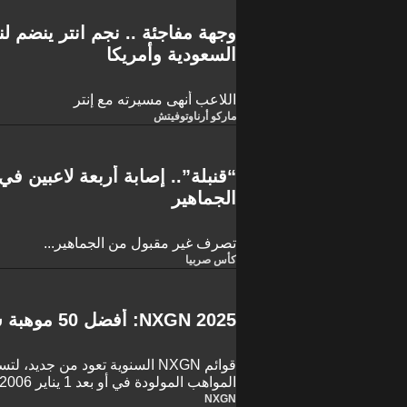
وجهة مفاجئة .. نجم انتر ينضم لن
السعودية وأمريكا
اللاعب أنهى مسيرته مع إنتر
ماركو أرناوتوفيتش
“قنبلة”.. إصابة أربعة لاعبين ف
الجماهير
تصرف غير مقبول من الجماهير...
كأس صربيا
NXGN 2025: أفضل 50 موهبة شابة في كرة القدم
المواهب المولودة في أو بعد 1 يناير 2006.
NXGN