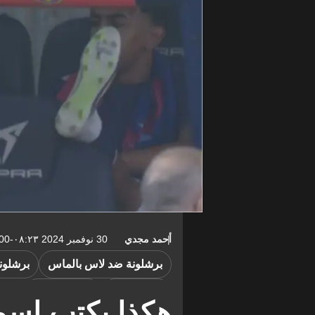
أحمد مجدي
30 نوفمبر 2024 ٠٨:٢٣-05:00
برشلونة ضد لاس بالماس
برشلون
لامين يامال
ليونيل ميسي
هكذا يكتب اسم