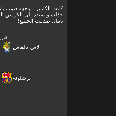
كانت الكاميرا موجهة صوب يام
حذاءه ويسنده إلى الكرسي الم
يامال صدمت الجميع!.
الدور
لاس بالماس
برشلونة