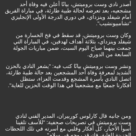
أصدر نادي وست بروميتش، بيانًا أعلن فيه وفاة أحد
مشجعيه، بعد تعرضه لحالة طبية طارئة، في مباراة الفريق
أمام شيفلد وينزداي، في دوري الدرجة الأولى الإنجليزي
"تشامبيونشيب".
وكان وست بروميتش، قد سقط في فخ الخسارة من
شيفلد وينزداي، بثلاثة أهداف لهدفين، في المباراة التي
جمعت بينهما صباح اليوم السبت، ضمن مباريات الجولة
السابعة من الدوري.
ونشر وست بروميتش بيانًا كتب فيه: "يشعر النادي بالحزن
الشديد لمعرفة وفاة أحد المشجعين بعد حالة طبية طارئة،
اتصل النادي بأسرة المشجع وقدمت العزاء، ستظل
أفكارنا جمعيًا مع مشجعينا في هذا الوقت الحزين للغاية".
ومن جانبه قال كارلوس كوربيران، المدير الفني لنادي
وست بروميتش في تصريحات صحفية: "للأسف تلقينا
أسوأ الأخبار، كل أفكار وقلبي مع أسرته في تلك اللحظات
الحزينة للغاية، فلترقد روحه في سلام".