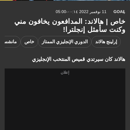
GOAL
11 نوفمبر 2022 ٠٠:١٤-05:00
خاص | هالاند: المدافعون يخافون مني
وكنت سأمثل إنجلترا!
إرلينج هالاند
الدوري الإنجليزي الممتاز
خاص
مانشستر
هالاند كان سيرتدي قميص المنتخب الإنجليزي