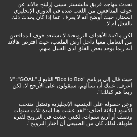
تحدث مهاجم فريق مانشستر سيتي إرلينج هالاند عن
خوف المدافعين من اللعب ضده في الدوري الإنجليزي
الممتاز، حيث أوضح أنه لا يعرف عما إذا كان يحدث ذلك
بالفعل أم لا.
لكن ماكينة الأهداف النرويجية لا تستبعد خوف المدافعين
من التعامل معها داخل أرض الملعب، حيث افترض هالاند
أنه ربما يوجد بعض القلق لدى القليل منهم.
حيث قال إلى برنامج "
Box to Box
" التابع لـ "
GOAL
": "لا
أعرف. عليك أن تسألهم، سيقولون على الأرجح لا، لكن
ربما هم كذلك!".
وعن حصوله على الجنسية الإنجليزية وتمثيل منتخب
الأسود الثلاثة أضاف: "لقد عشت هنا لمدة ثلاث سنوات
ونصف أو أربع سنوات، لكنني عشت في النرويج لفترة
طويلة، لذلك كان من الطبيعي أن أختار النرويج".