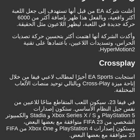
أعلنت شركة EA من قبل أنها تستهدف إلى جعل اللعبة
أكثر واقعية، وبالفعل هذا ظهر بإضافة أكثر من 6000
حركة جديدة في اللعبة، ليظهر اللاعبون مثل الحقيقة.
وأكدت الشركة أنها اهتمت أكثر بتحسين حركة تصديات
الحراس، وتسديدات اللاعبين، باعتمادها على تقنية
HyperMotion2.
Crossplay
استجابت EA Sports أخيرًا لمطالب لاعبي فيفا من خلال
إتاحة ميزة Cross-Play وبالتالي توحيد منصات الألعاب
المختلفة.
في فيفا 23، سيكون اللعب المتقاطع متاحًا للاعبين من
نفس جيل النظام الأساسي. ستكون إصدارات
PlayStation 5 و Xbox Series X / S و Stadia والكمبيوتر
الشخصي من FIFA 23 متوافقة مع بعضها البعض،
وستكون إصدارات PlayStation 4 و Xbox One من FIFA
23 متوافقة مع بعضها البعض.