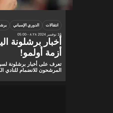
انتقالات
الدوري الإسباني
برشل
16 نوفمبر 2024 ٠٨:٢٨-05:00
أخبار برشلونة ال
أزمة أولمو!
المرشحون للانضمام للنادي الك