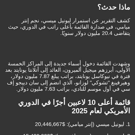
 حدث؟
تقرير عن استمرار ليونيل ميسي، نجم إنتر
 في صدارة القائمة بأعلى راتب في الدوري، حيث
 سنويًا.
القائمة دخول أسماء جديدة إلى المراكز الخمسة
 أبرزهم ميجيل ألميرون، العائد إلى أتلانتا يونايتد بعد
فترة في نيوكاسل يونايتد، براتب يبلغ 7.87 مليون دولار،
نغ "تشوكي" لوزانو، الذي انضم إلى سان دييجو إف
ل موسم للنادي، براتب 7.63 مليون دولار.
قائمة أعلى 10 لاعبين أجرًا في الدوري
كي لعام 2025