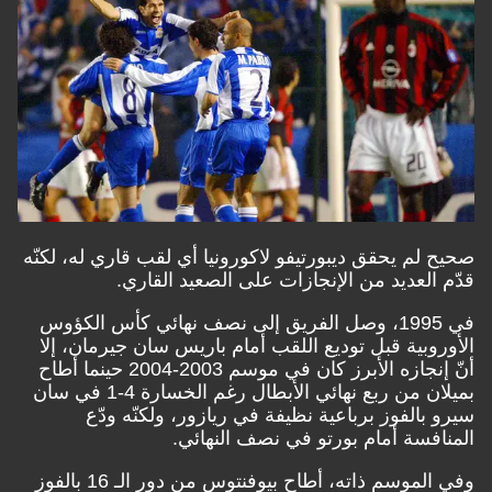
صحيح لم يحقق ديبورتيفو لاكورونيا أي لقب قاري له، لكنّه
قدّم العديد من الإنجازات على الصعيد القاري.
في 1995، وصل الفريق إلى نصف نهائي كأس الكؤوس
الأوروبية قبل توديع اللقب أمام باريس سان جيرمان، إلا
أنّ إنجازه الأبرز كان في موسم 2003-2004 حينما أطاح
بميلان من ربع نهائي الأبطال رغم الخسارة 4-1 في سان
سيرو بالفوز برباعية نظيفة في ريازور، ولكنّه ودّع
المنافسة أمام بورتو في نصف النهائي.
وفي الموسم ذاته، أطاح بيوفنتوس من دور الـ 16 بالفوز