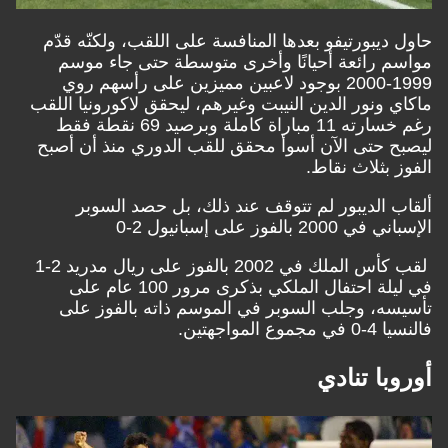
حاول ديبورتيفو بعدها المنافسة على اللقب، ولكنّه قدّم
مواسم رائعة أحيانًا وأخرى متوسطة حتى جاء موسم
1999-2000 بوجود لاعبين مميزين على رأسهم روي
ماكاي ونور الدين النيبت وغيرهم، ليحقق لاكورونيا اللقب
رغم خسارته 11 مباراة كاملة وبرصيد 69 نقطة فقط
ليصبح حتى الآن أسوأ محقق للقب الدوري منذ أن أصبح
الفوز بثلاث نقاط.
ألقاب الديبور لم تتوقف عند ذلك، بل حصد السوبر
الإسباني في 2000 بالفوز على إسبانيول 2-0
لقب كأس الملك في 2002 بالفوز على ريال مدريد 2-1
في ليلة احتفال الملكي بذكرى مرور 100 عام على
تأسيسه، وجلب السوبر في الموسم ذاته بالفوز على
فالنسيا 4-0 في مجموع المواجهتين.
أوروبا تنادي