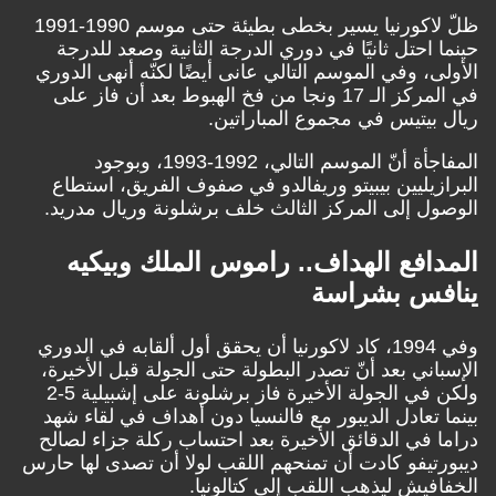
ظلّ لاكورنيا يسير بخطى بطيئة حتى موسم 1990-1991
حينما احتل ثانيًا في دوري الدرجة الثانية وصعد للدرجة
الأولى، وفي الموسم التالي عانى أيضًا لكنّه أنهى الدوري
في المركز الـ 17 ونجا من فخ الهبوط بعد أن فاز على
ريال بيتيس في مجموع المباراتين.
المفاجأة أنّ الموسم التالي، 1992-1993، وبوجود
البرازيليين بيبيتو وريفالدو في صفوف الفريق، استطاع
الوصول إلى المركز الثالث خلف برشلونة وريال مدريد.
المدافع الهداف.. راموس الملك وبيكيه
ينافس بشراسة
وفي 1994، كاد لاكورنيا أن يحقق أول ألقابه في الدوري
الإسباني بعد أنّ تصدر البطولة حتى الجولة قبل الأخيرة،
ولكن في الجولة الأخيرة فاز برشلونة على إشبيلية 5-2
بينما تعادل الديبور مع فالنسيا دون أهداف في لقاء شهد
دراما في الدقائق الأخيرة بعد احتساب ركلة جزاء لصالح
ديبورتيفو كادت أن تمنحهم اللقب لولا أن تصدى لها حارس
الخفافيش ليذهب اللقب إلى كتالونيا.