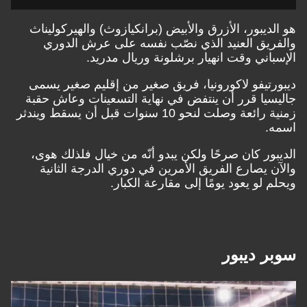
هو الديبور، الأزرق والأبيض (برانكيازوث) والهيركوليناث
والفريق العنيد الذي نصّب نفسه على عرش
الدوري
الإسباني
وقت انهيار
برشلونة
و
ريال مدريد.
ديبورتيفو لاكورونيا، فريق صغير من إقليم صغير يسمى
جاليسيا قرر أن ينتفض في نهاية التسعينات وعاش حقبة
زمنية رائعة وصلت لنحو 10 سنوات قبل أن يسقط ويندثر
اسمه.
الديبور كان صرحًا ولكن يبدو أنّه من خيال فلذلك هوى،
والآن يصارع الفريق الأمرين في دوري الدرجة الثانية
ويحلم لو يعود يومًا إلى مقارعة الكبار.
سوبر ديبور