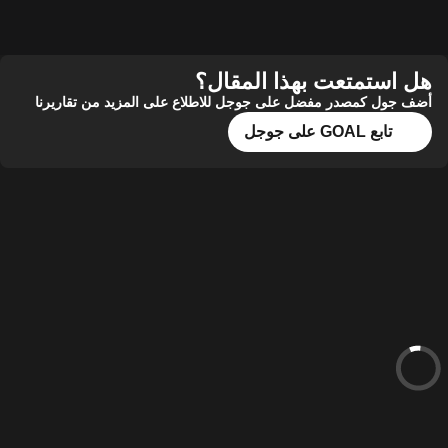
هل استمتعت بهذا المقال؟
أضف جول كمصدر مفضل على جوجل للاطلاع على المزيد من تقاريرنا
تابع GOAL على جوجل