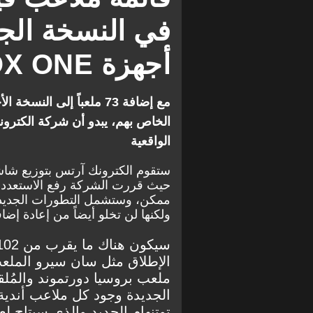
في النسخة الجد
أجهزة XBOX ONE و PS4
مع إضافة 73 ملعباً إلى 
الخاص بهم، يبدو أن شركة الكترو
الواقعية
ستقوم الكترونك آرتس بتوزيع شاشا
حيث قررت الشركة رفع الاستعددا
ممكن، وستشمل التطورات الجديد
ولكنها لن تخلو أيضاً من إعادة إضاف
الإطلاق مثل سان سيرو الملعب
ملعب بروسيا دورتموند والمُل
الجديدة وجود كل ملاعب أندية 
توتنهام الجديد والذي سيتاح ل