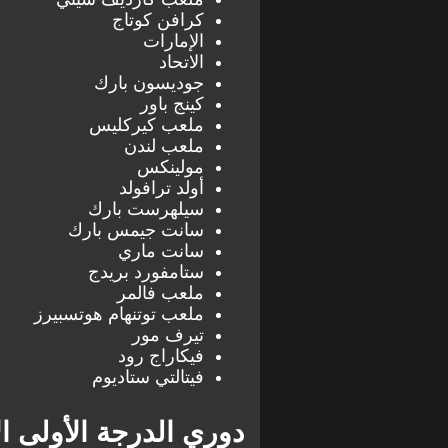
كرافن كوتاج
الإمارات
الاتحاد
جوديسون بارك
كينج باور
ملعب كيركليس
ملعب لندن
مولينكس
أولد ترافولد
سيلهرست بارك
سانت جيمس بارك
سانت ماري
ستامفورد بريدج
ملعب فالمر
ملعب توتنهام هوتسبيرز
تيرف مور
فيكاراج رود
فيتالتي ستاديوم
دوري الدرجة الأولى ال