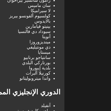
رامون سانشيز بيزاخوان
سان ماميس
لا سيراميكا
كولسيوم ألفونسو بيريز
بالايدوس
بينيتو فيامارين
سيوداد دي فالنسيا
أنويتا
مينديزوروزا
دي مونتيليفي
ميستايا
سانتياجو برنابيو
بورتاركي البلدي
بلدية إيبوروا
كورنيلا ألبرات
واندا ميتروبوليتانو
الدوري الإنجليزي المم
آنفيلد
ملعب كارديف سيتي