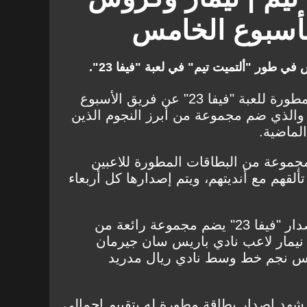
لأسبوع الخامس
 طور "ألتميت تيم" في لعبة "فيفا 23".
كشفت شركة "EA Sports" المطورة للعبة "فيفا 23" عن فريق الأسبوع
والذي ضم مجموعة من أبرز النجوم الذين
الماضية.
EA" أسبوعيًا مجموعة من البطاقات المطورة للاعبين
لقهم مع أنديتهم، ويتم إصدارها كل أربعاء
فريق الأسبوع الخامس منذ إصدار "فيفا 23" يضم مجموعة رائعة من
 نيمار لاعب نادي باريس سان جيرمان
وس نجم خط وسط نادي ريال مدريد
 شهد إصدار بطاقة مطورة له بتقييم إجمالي