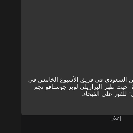
 السعودي في فريق الأسبوع الخامس في
طور "ألتميت تيم" في "فيفا 23" حيث ظهر البرازيلي لويز جوستافو نجم
" للفوز على الفيحاء.
إعلان