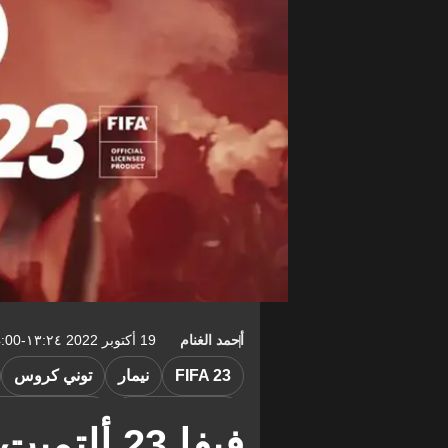
أحمد الغنام
19 أكتوبر 2022 ١٣:٢٤-04:00
FIFA 23
نيمار
توني كروس
الدوري الفرنسي
الدوري الإسباني
فيفا 23 أ