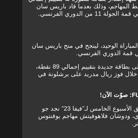
ط المهاجم، وذلك بعدما قاد باريس سان
 من الدوري الفرنسي.
باراة الوحيد، لينجح في منح باريس سان
في قمة الدوري الفرنسي.
أما توني كروس، فقد حصل على بطاقة جديدة بتقييم إجمالي 89 نقطة،
خلال فوز ريال مدريد على برشلونة في
ومن بين أبرز الأسماء في فريق الأسبوع الخامس لـ"فيفا 23" نجد جو
زي، ودوشان فلاهوفيتش مهاجم يوفنتوس
ر.