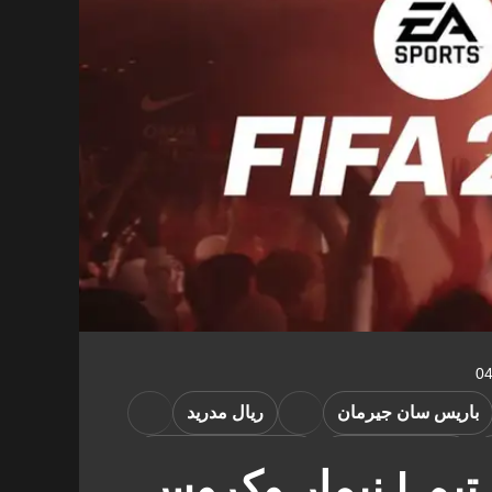
باريس سان جيرمان
ريال مدريد
رياضات إلكترونية
دوري روشن السعودي
لتميت تيم | نيمار وكروس