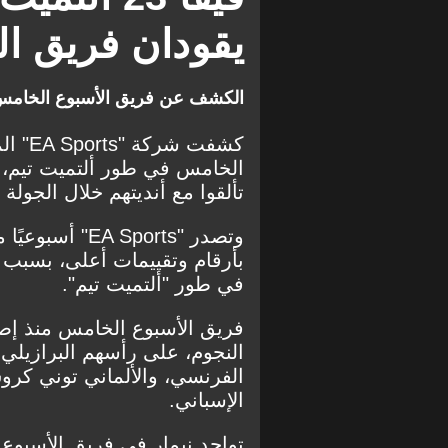
النصر
يقودان فريق ا
الكشف عن فريق الأسبوع الخامس في
الخامس في طور ألتميت تيم، 
تألقوا مع أنديتهم خلال الجولة 
وتصدر " Sports
بأرقام وتقييمات أعلى، بسبب تأ
في طور "ألتميت تيم".
النجوم، على رأسهم البرازيلي
الفرنسي، والألماني توني كر
الإسباني.
تواجد نيمار في فريق الأسبوع