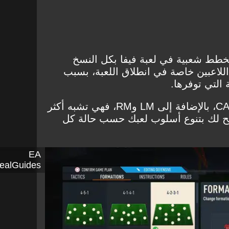
ثر الخطط شعبية في لعبة فيفا بكل النسخ
 اللاعبين خاصة في انطلاق اللعبة، بسبب
 التي توفرها.
تتميز التشكيلة بوجود لاعب CAM، بالإضافة إلى LM وRM، فهي تشبه أكثر
4-1-1 مما يسمح لك بتنوع أسلوب لعبك حسب حالة كل
EA
NealGuides