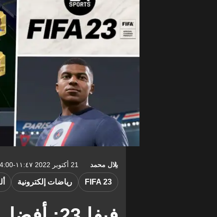
بلال محمد
21 أكتوبر 2022 ١١:٤٧-04:00
FIFA 23
رياضات إلكترونية
أل
فيفا 23: أ