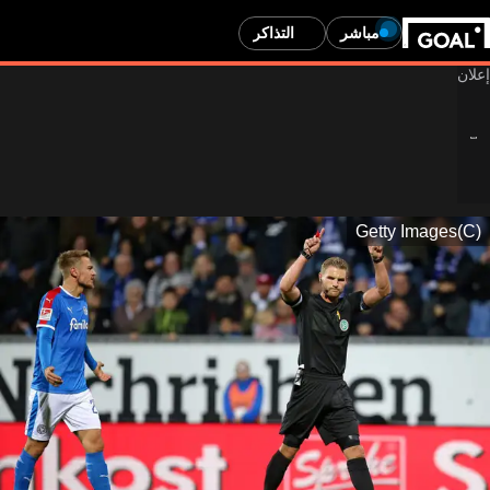
مباشر
التذاكر
(C)Getty Images