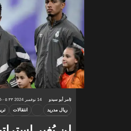
تامر أبو سيدو
14 نوفمبر 2024 ٠٥:٣٣-05:00
ريال مدريد
انتقالات
تري
الدوري الإنجليزي الممتاز
الدوري 
لن يُغير استراتي