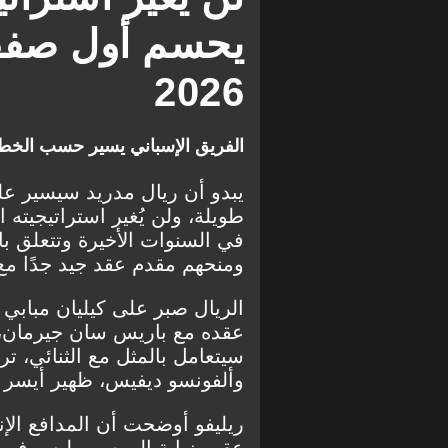
الدوري الألماني
2026
الفريق الإسباني يسير حسب الخط
يبدو أن ريال مدريد سيسير ع
طويلة، ولن يُغير استراتيجيته ال
في السنوات الأخيرة وتتعلق با
ومنحهم مقدم عقد جيد جدًا مع 
الريال صبر على كيليان مبابي 
عقده مع باريس سان جيرمان، وق
سيتعامل بالمثل مع الثنائي، تر
وألفونسو ديفيس، ظهير أيسر ب
ريليفو أوضحت أن المدافع الإنج
عقب نهاية الموسم وليس في يناي