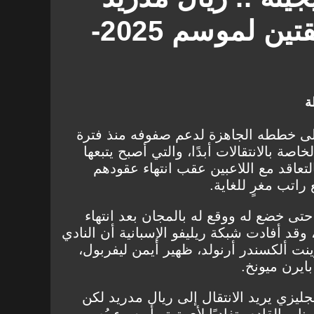
يحسم أول صفقتين لموسم 2025-
ة
لى خططه الجاهزة لدعم صفوفه منذ فترة
خاصة بالانتقالات أبدًا، والتي أصبح يتبعها
لتعاقد مع اللاعبين عقب انتهاء عقودهم
راتب مغرٍ للغاية.
حتى خضع له ووقع له بالمجان بعد انتهاء
د أفادت شبكة ريليفو الإسبانية أن النادي
ينت ألكسندر أرنولد، ظهير أيمن ليفربول،
ايرن ميونخ.
ليزي يريد الانتقال إلى ريال مدريد لكن
ر القادم، تفاديًا لأي توتر أو سوء يُصيب