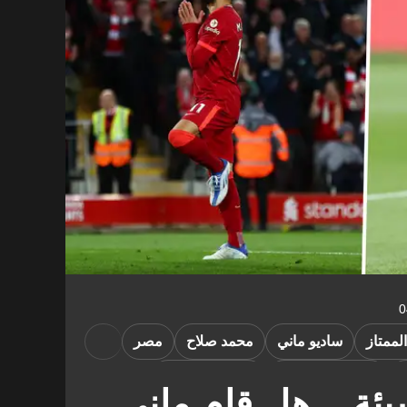
لممتاز
ساديو ماني
محمد صلاح
مصر
ا
كأس أمم إفريقيا
فقرات ومقالات
ئة .. هل قام ماني