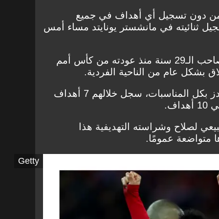
دة 6 مباريات من دون تسجيل أي أهداف في جميع
جيل ثنائيته في مانشستر يونايتد مساء أمس
ومع ذلك لو نظرنا إلى أرقام صاحب الـ29 سنة منذ عودته من كأس أمم
ق بشكل عام من الناحية الفردية.
ولعب صلاح 16 مباراة مع الريدز بكل المناسبات، سجل خلالهم 7 أهداف
بيعي لصلاح وشراسته التهديفية هذا
ا متواضعة عمومًا.
Getty