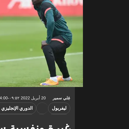
علي سمير
20 أبريل 2022 ٠٩:٥٢-04:00
ليفربول
الدوري الإنجليزي ا
السنغال
دوري أبطال أوروب
غيرة ونفسية سي