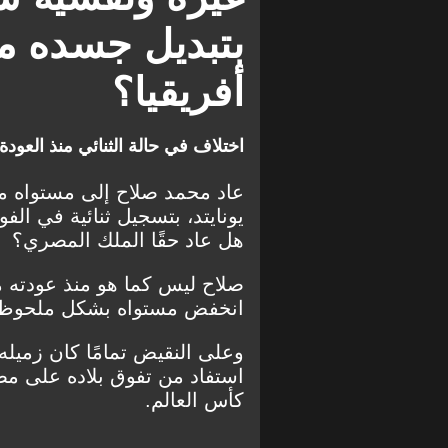
بتبديل جسده مع
أفريقيا؟
اختلاف في حالة الثنائي منذ العود
عاد محمد صلاح إلى مستواه م
يونايتد، بتسجيل ثنائية في الف
هل عاد حقًا الملك المصري؟
صلاح ليس كما هو منذ عودته م
انخفض مستواه بشكل ملحوظ وظ
وعلى النقيض تمامًا كان زميله 
استفاد من تفوق بلاده على مص
كأس العالم.