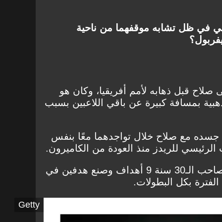
ئي في ظل تشابه موقفهما من ناحية
فربول؟
صلاح قبل ذهابه لأمم أفريقيا، وكان هو
ذهبية بمسافة كبيرة عن باقي اللاعبين بسبب
ل جسده مع صلاح خلال تواجدهما معًا بنفس
الرئيسي للريدز منذ العودة من الكاميرون.
الأرقام تؤيد ذلك، حيث سجل صاحب الـ30 سنة 9 أهداف وصنع هدفين في
Getty