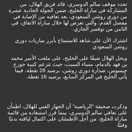
موقف سالم الدوسري، قائد فريق الهلال، من
ركة في مباراة الخليج، ضمن الجولة الحادية عشرة
ري روشن السعودي، بعد تعافيه من الإصابة في
القدم، والتي تعرض لها خلال مباراة الاتفاق، في
ن من نوفمبر الجاري.
 الآن على شاهد للاستمتاع بأبرز مباريات دوري
 السعودي
الهلال ضيفًا على الخليج، على ملعب الأمير محمد
د بالدمام، مساء السبت، حيث تتزعم كتيبة جورج
جيسوس، صدارة دوري روشن، برصيد 28 نقطة، فيما
لخليج في المركز السابع، برصيد 16 نقطة.
 صحيفة "الرياضية" أن الجهاز الفني للهلال، اطمأن
عافي سالم الدوسري، بينما قرر استبعاده من قائمة
ة الخليج، من أجل الاطمئنان على اكتمال لياقته بدنيًا