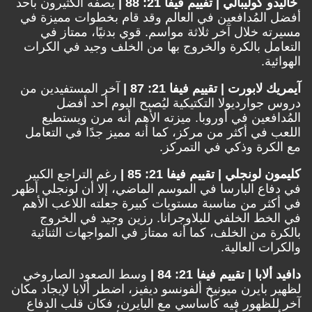
خاليدو كوليبالي | تفييم فيفا 21: 88 |
يصفه الكثيرون بأحد
أفضل المُدافعين في العالم وقد قام بخطوات مميزة في
مسيرته خلال آخر ثلاثة مواسم. قوي بدنيًا، ممتاز في
التعامل بالكرة والخروج بها من الخلف وجيد في الكرات
الهوائية.
آيمريك لابورت | تقييم فيفا 21: 87 |
آخر المستفيدين من
دروس جوارديولا التكتيكية ليُصبح اليوم أحد أفضل
المُدافعين في أوروبا. ميزته الأهم أنه مرن ويستطيع
اللعب في أكثر من مركز، كما أنه مميز جدًا في التعامل
مع الكرة وذكي في التمركز.
كليمون لونجلي | تقييم فيفا 21: 85 |
رغم التراجع الكبير
في دفاع البارسا في الموسم الماضي، إلا أن لونجلي أظهر
في أكثر من مناسبة مستويات كبيرة جعلته اللاعب الأهم
في الخط الخلفي للبلاوجرانا. رزين وجيد في الخروج
بالكرة من الخلف، كما أنه ممتاز في المواجهات الثنائية
والكرات العالية.
دافيد ألابا | تقييم فيفا 21: 84 |
وسط الصعود الصاروخي
لظهير بايرن ميونيخ ألفونسو ديفيز، اضطر ألابا لإيجاد مكان
آخر للظهور فيه كأساسي مع البايرن، فكان قلب الدفاع