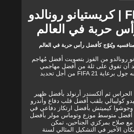
تصويت FIFA 21 | كريستيانو رونالدو
أس حربة في العالم
منافسيه ويُتوّج كأفضل رأس حربة في العالم
نو رونالدو من الفوز بتصويت أفضل مُهاجم
د أن تفوق على ثلة من أفضل مهاجمي
العالم في التصويت الذي أطلقه جول برعاية FIFA 21 من أجل تحديد
ء الحراس ثم ألكسندر أرنولد بأفضل ظهير
و كوليبالي بلقب أفضل قلب دفاع وأندرو
وجوشوا كيميتش بأفضل ارتكاز دفاعي في
ب أفضل متوسط موزع وتوماس مولر بأفضل
ع صلاح بمركزي الجناحين، تمكن
كان الأخير في التشكيل المثالي لسنة