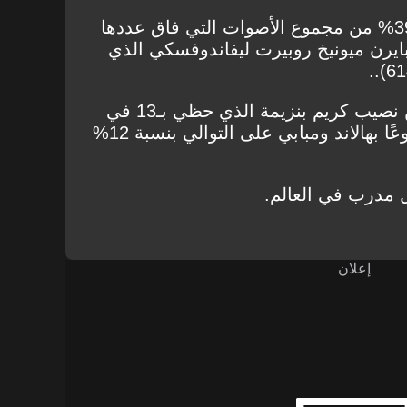
إذ تحصل نجم يوفنتوس على 39% من مجموع الأصوات التي فاق عددها
بنجم بايرن ميونيخ روبيرت ليفاندوفسكي الذي
أما المركز الثالث فقد كان من نصيب كريم بنزيمة الذي حظي بـ13 في
المئة من الأصوات، ثم جاء متبوعًا بهالاند ومبابي على التوالي بنسبة 12%
 مدرب في العالم.
إعلان