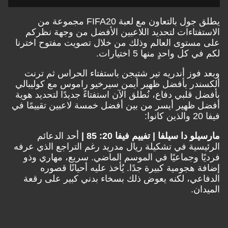
يطلق جول بالتعاون مع لعبة FIFA20 مجموعة من
الاستفتاءات لتحديد اللاعبين الأفضل من وجهة نظركم
على مستوى العالم وذلك من خلال تصويت مفتوح اخترنا
لكم في كل واحدٍ منها 5 اختيارات.
وبعد فوز أندريه تير شتيجن باستفتاء الحراس ثم ترنت
ألكسندر بأفضل ظهير أيمن سيرخيو راموس مع كوليبالي
بأفضل قلبي دفاع، نُطلق الآن استفتاءً جديدًا لتحديد هوية
أفضل ظهير أيسر من بين أفضل خمسة لاعبين تقييمًا في
فيفا 20 والذين كانوا:
مارسيلو دا سيلفا | تفييم فيفا 20: 85 |
أحد الدعائم
الرئيسية في تشكيلة ريال مدريد رغم التراجع الذي عرفه
فرديًا وجماعيًا في الموسم الماضي. سريع، مهاري وذو
إضافة هجومية كبيرة جدًا. يُأخذ عليه أحيانًا قصوره
الدفاعي، لكنه يعوض ذلك بسخاء بدني كبير على رقعة
الميدان.