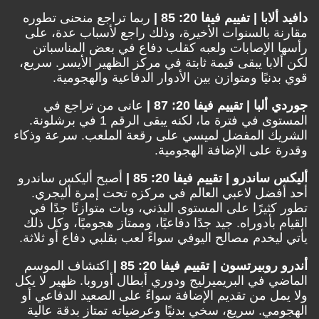
دافيد ألابا | تفييم فيفا 20: 85 |
ربما تراجع منحنى تطوره
مقارنة بالسنوات الأخيرة، وذلك راجع لأسباب عدة، على
رأسها الإصابات ولعبه كقلب دفاع في بعض المناسباتن
لكن ألابا يبقى قيمة ثابتة في مركز الظهير الأيسر. سريع،
قوي بدنيًا ومتوازن بين الأدوار الدفاعية والهجومية.
جوردي ألبا | تقييم فيفا 20: 87 |
عانى من تراجع في
المستوى في فترة ما، لكنه يبقى الرقم 1 في برشلونة.
الشريك المفضل لميسي على رقعة الملعب. سرعة وذكاء
وقدرة على الإضافة الهجومية.
أليكس ساندرو | تقييم فيفا 20: 85 |
أصبح أليكس ساندرو
أحد أفضل لاعبي العالم في مركزه تحت إمرة أليجري.
تطور كثيرًا على المستوى البذني، وبات متوازنًا جدًا في
القيام بأدوراه. جيد جدًا دفاعيًا، وممتاز هجوميًا، وكل ذلك
يأتي ليخدم مصالح اليوفي سواءً لعب بقلبي دفاع أو ثلاثة.
أندرو روبيرتسون | تقييم فيفا 20: 85 |
اكتشاف الموسم
الماضي في البريميرليج ودوري أبطال أوروبا. ظهير لا يكل
ولا يمل من تقديم الإضافة سواءً على الصعيد الدفاعي أو
الهجومي. سريع، سخي بدنيًا وعرضياته تمتاز بدقة عالية