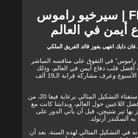
تصويت FIFA 20 | سيرخيو راموس
 أيمن في العالم
ن دايك انتهى بفوز قائد الفريق الملكي
 راموس" في التفوق على منافسه المباشر
 أفضل قلب دفاع أيمن في العالم، وذلك
بعد صراع مُحتدم استمر طيلة الأسبوع وعرف مشاركة قرابة الـ19 ألف
وأطلق جول كعادته كل سنة، استفتاء التشكيل المثالي برعاية فيفا 20، من
ل اللاعبين حول العالم، وبدايتنا كانت مع
بها تير شتيجن، قبل أن يأتي الدور على
 به ألسكندر أرنولد.
 في التشكيل المثالي لهذه السنة، بعد أن