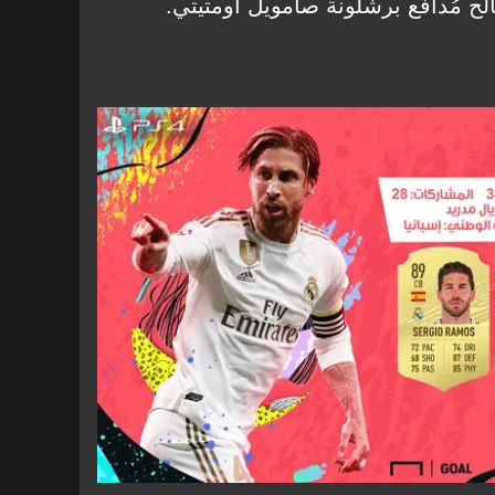
 مُدافع برشلونة صامويل أومتيتي.