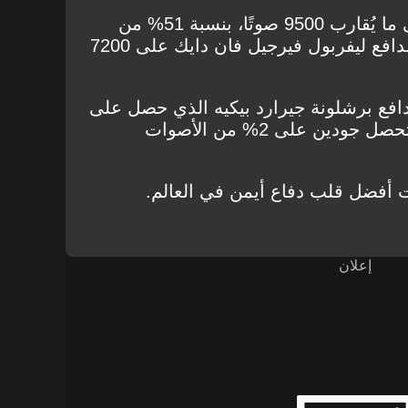
إذ حصل اللاعب الأندلسي على ما يُقارب 9500 صوتًا، بنسبة 51% من
مجموع الأصوات، فيما حصل مُدافع ليفربول فيرجيل فان دايك على 7200
ُدافع برشلونة جيرارد بيكيه الذي حصل على
ما يفووق الـ1350 صوتًا، فيما تحصل جودين على 2% من الأصوات
ت أفضل قلب دفاع أيمن في العالم.
إعلان