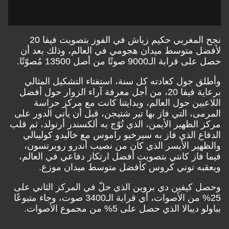
نجح المغربي حكيم زياش في الفوز بتصويت فيفا 20
لأفضل متوسط ميدان هجومي في العالم، وذلك بعد أن
حصل على قرابة الـ9000 صوتًا من أصل 13500 مُصوّتًا.
وأطلق جول كعادته كل سنة، استفتاء التشكيل المثالي
برعاية فيفا 20، من أجل معرفة آراء الزوار حول أفضل
اللاعبين حول العالم، وبدايتنا كانت مع مركز حراسة
المرمى، التي فاز بها تير شتيجن، قبل أن يأتي الدور على
مركز الظهير الأيمن، الذي تُوّج به ألكسندر أرنولد، ثم قلب
الدفاع الذي فاز به سيرخيو راموس مع خاليدو كوليبالي
والظهير الأيسر الذي كان من نصيب أندرو روبرتسون،
فيما فاز كانتي بتصويت أفضل ارتكاز دفاعي في العالم،
ويعقبه توني كروس كأفضل متوسط ميدان موزع.
وحصل كيفين دي بروين الذي حلّ في المركز الثاني على
25% من الأصوات، أي قرابة الـ3400 صوت، وجاء متبوعًا
بباولو ديبالا الذي حصل على 5% من مجموع الأصوات.