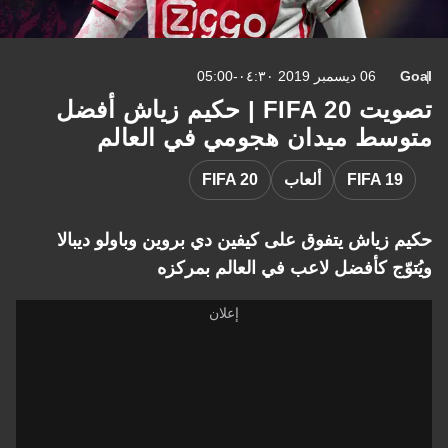
Goal
06 ديسمبر 2019 ٠٤:٣٠-05:00
تصويت FIFA 20 | حكيم زياش أفضل
متوسط ميدان هجومي في العالم
FIFA 19
ألعاب
FIFA 20
حكيم زياش يتفوق على كيفين دي بروين وباولو ديبالا
ويُتوّج كأفضل لاعب في العالم بمركزه