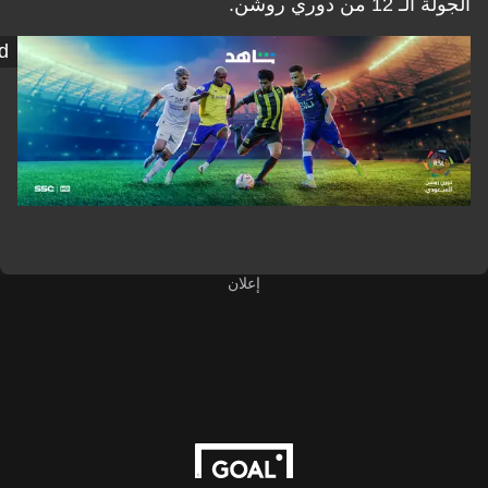
 دوري روشن.
Shahid
إعلان