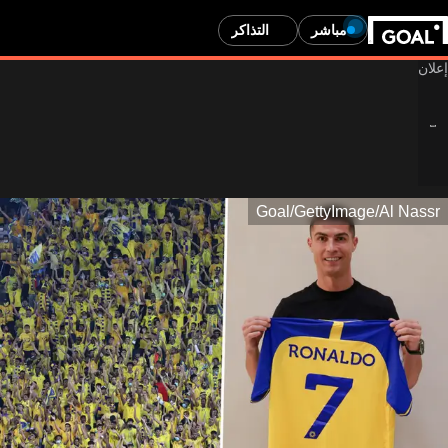
مباشر
التذاكر
Goal/GettyImage/A