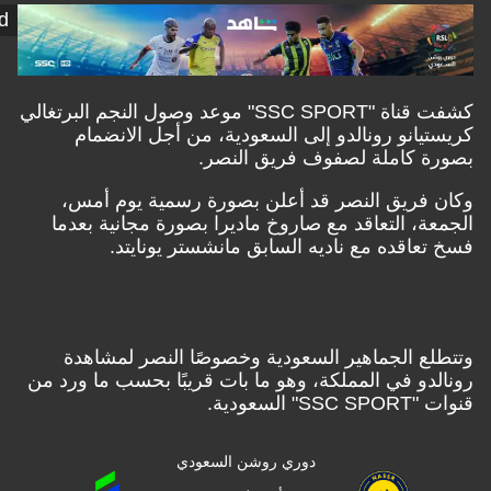
Shahid
كشفت قناة "SSC SPORT" موعد وصول النجم البرتغالي
انو رونالدو إلى السعودية، من أجل الانضمام
 كاملة لصفوف فريق النصر.
فريق النصر قد أعلن بصورة رسمية يوم أمس،
، التعاقد مع صاروخ ماديرا بصورة مجانية بعدما
اقده مع ناديه السابق مانشستر يونايتد.
ع الجماهير السعودية وخصوصًا النصر لمشاهدة
و في المملكة، وهو ما بات قريبًا بحسب ما ورد من
سعودية.
دوري روشن السعودي