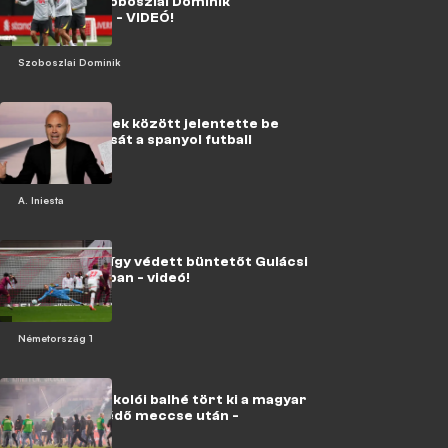
reagáltak Szoboszlai Dominik
eljegyzésére - VIDEÓ!
Szoboszlai Dominik
VIDEÓ: könnyek között jelentette be
visszavonulását a spanyol futball
legendája
A. Iniesta
Nézd vissza: így védett büntetőt Gulácsi
a Bundesligában - videó!
Németország 1
Brutális szurkolói balhé tört ki a magyar
válogatott védő meccse után -
videókkal!