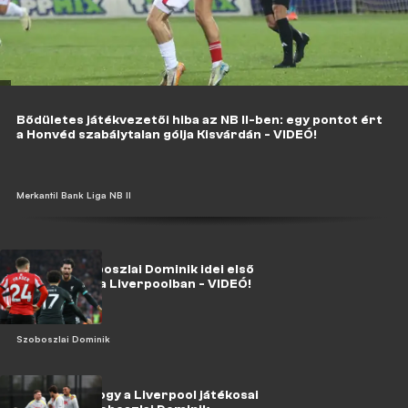
Bődületes játékvezetői hiba az NB II-ben: egy pontot ért
a Honvéd szabálytalan gólja Kisvárdán - VIDEÓ!
Merkantil Bank Liga NB II
Megvan Szoboszlai Dominik idei első
bajnoki gólja a Liverpoolban - VIDEÓ!
Szoboszlai Dominik
Látni kell, ahogy a Liverpool játékosai