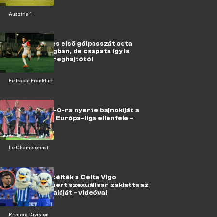
Ausztria 1
VIDEÓ: Lisztes első gólpasszát adta
Németországban, de csapata így is
kikapott a sereghajtótól
Eintracht Frankfurt
Mészárlás: 8-0-ra nyerte bajnokiját a
Ferencváros Európa-liga ellenfele -
VIDEÓ!
Le Championnat
Nem vicc: elítélték a Celta Vigo
legendáját, mert szexuálisan zaklatta az
Espanyol kabaláját - videóval!
Primera Division