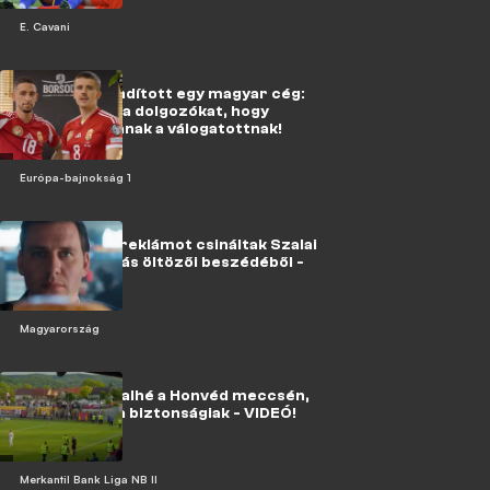
E. Cavani
Mozgalmat indított egy magyar cég:
hazaengedik a dolgozókat, hogy
szurkolhassanak a válogatottnak!
Európa-bajnokság 1
Hamburger-reklámot csináltak Szalai
Ádám legendás öltözői beszédéből -
VIDEÓ!
Magyarország
NB II: Óriási balhé a Honvéd meccsén,
menekültek a biztonságiak - VIDEÓ!
Merkantil Bank Liga NB II