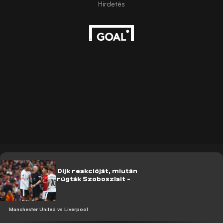
Látni kell Van Dijk reakcióját, miután
brutálisan felrúgták Szoboszlait -
VIDEÓ!
Manchester United vs Liverpool