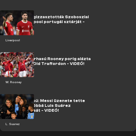
Alaposan megizzasztották Szoboszlai
miatt a Liverpool portugál sztárját -
VIDEÓ!
Liverpool
A 38 éves, sörhasú Rooney porig alázta
a maiakat az Old Traffordon - VIDEÓ!
W. Rooney
Könnyes búcsú: Messi üzenete tette
még meghatóbbá Luis Suárez
visszavonulását - VIDEÓ!
L. Suarez