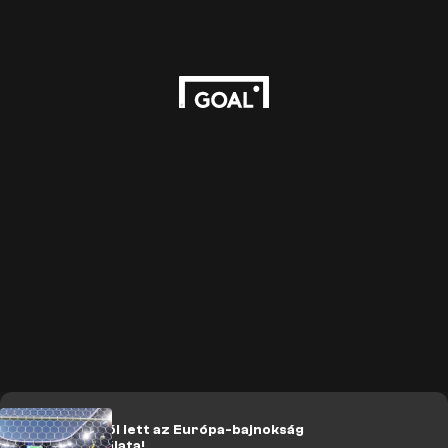
Videó: ez a gól lett az Európa-bajnokság
legszebb találata!