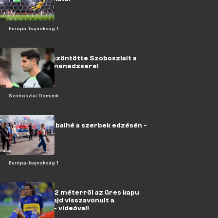
Európa-bajnokság 1
Videó: így köszöntötte Szoboszlait a
Liverpool új menedzsere!
Szoboszlai Dominik
Eb: szurkolói balhé a szerbek edzésén -
videóval!
Európa-bajnokság 1
Cavani előbb 2 méterről az üres kapu
mellé lőtt, majd visszavonult a
válogatottól - videóval!