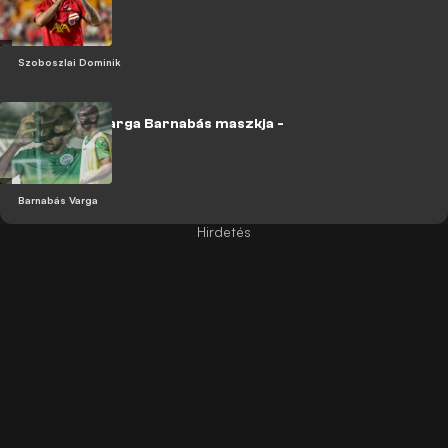
átka - VIDEÓ!
Szoboszlai Dominik
Így készült Varga Barnabás maszkja -
videóval!
Barnabás Varga