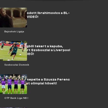
Óriásit trollkodott Ibrahimovics a BL-
sorsoláson - VIDEÓ!
Bajnokok Ligája
Zseniális szögből tekert a kapuba,
fogadást nyert Szoboszlai a Liverpool
edzésén - VIDEÓ!
Szoboszlai Dominik
VIDEÓ: így ünnepelte a Szusza Ferenc
Stadion Újpest olimpiai hőseit!
OTP Bank Liga NB I