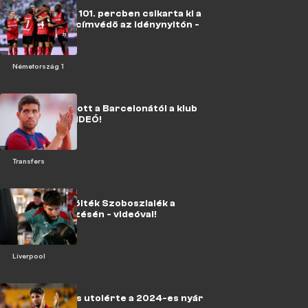
Bundesliga: a 101. percben csikarta ki a
győzelmet a címvédő az idénynyitón -
videóval!
Németország 1
Sírva búcsúzott a Barcelonától a klub
legendája - VIDEÓ!
Transfers
Egymást püfölték Szoboszlaiék a
Liverpool edzésén - videóval!
Liverpool
Szoboszlait is utolérte a 2024-es nyár