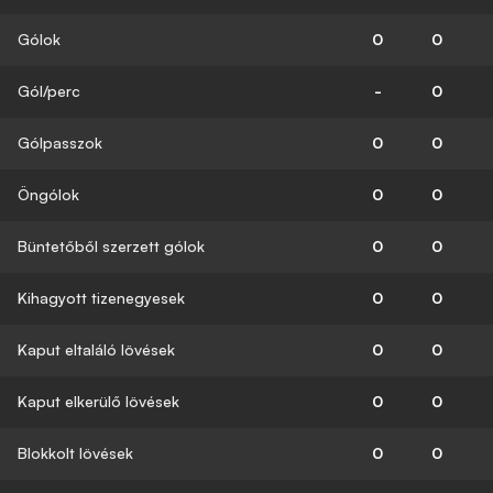
Gólok
0
0
Gól/perc
-
0
Gólpasszok
0
0
Öngólok
0
0
Büntetőből szerzett gólok
0
0
Kihagyott tizenegyesek
0
0
Kaput eltaláló lövések
0
0
Kaput elkerülő lövések
0
0
Blokkolt lövések
0
0