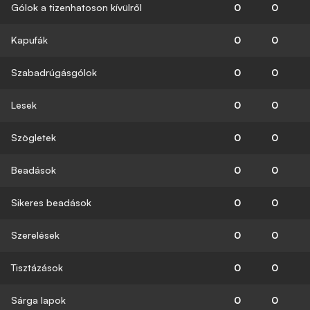
Gólok a tizenhatoson kívülről
0
0
Kapufák
0
0
Szabadrúgásgólok
0
0
Lesek
0
0
Szögletek
0
0
Beadások
0
0
Sikeres beadások
0
0
Szerelések
0
0
Tisztázások
0
0
Sárga lapok
0
0