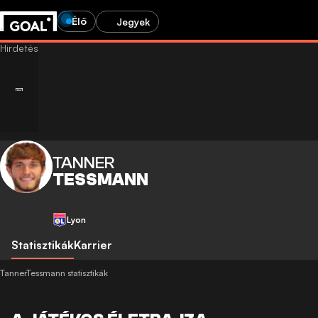
Élő
Jegyek
TANNER
TESSMANN
Lyon
Statisztikák
Karrier
TannerTessmann statisztikák