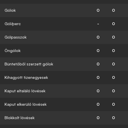
Gólok
0
0
Gól/perc
-
0
Gólpasszok
0
0
Öngólok
0
0
Büntetőből szerzett gólok
0
0
Kihagyott tizenegyesek
0
0
Kaput eltaláló lövések
0
0
Kaput elkerülő lövések
0
0
Blokkolt lövések
0
0