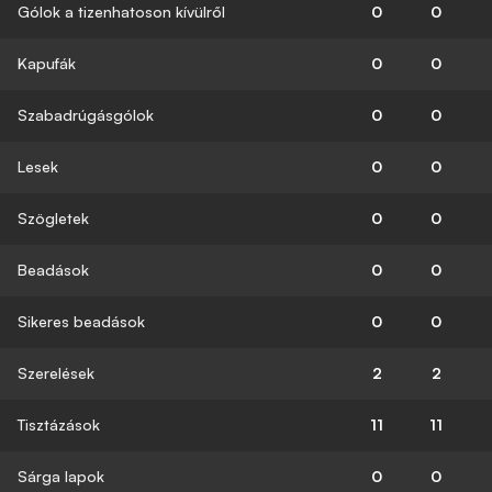
Gólok a tizenhatoson kívülről
0
0
Kapufák
0
0
Szabadrúgásgólok
0
0
Lesek
0
0
Szögletek
0
0
Beadások
0
0
Sikeres beadások
0
0
Szerelések
2
2
Tisztázások
11
11
Sárga lapok
0
0