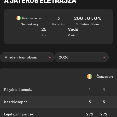
A JÁTÉKOS ÉLETRAJZA
3
2001. 01. 04.
Elefántcsontpart
Nemzetiség
Mezszám
Születési dátum
25
Védő
Kor
Pozíció
Minden bajnokság
2026
Összesen
Pályára lépések.
4
4
Kezdőcsapat
3
3
Lejátszott percek
272
272