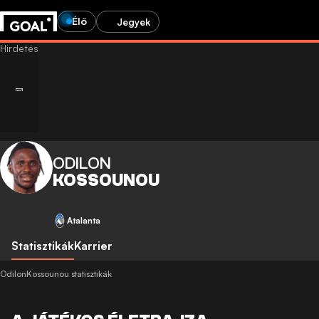
Élő
Jegyek
ODILON
KOSSOUNOU
Atalanta
Statisztikák
Karrier
OdilonKossounou statisztikák