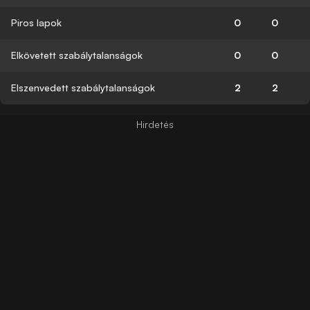
Piros lapok
0
0
Elkövetett szabálytalanságok
0
0
Elszenvedett szabálytalanságok
2
2