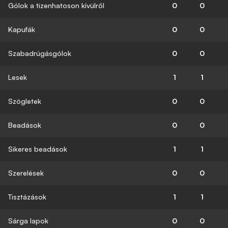
Gólok a tizenhatoson kívülről
0
0
Kapufák
0
0
Szabadrúgásgólok
0
0
Lesek
1
1
Szögletek
0
0
Beadások
0
0
Sikeres beadások
1
1
Szerelések
0
0
Tisztázások
1
1
Sárga lapok
0
0