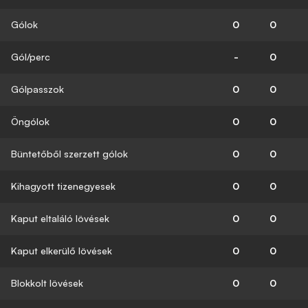
Gólok
0
0
Gól/perc
-
0
Gólpasszok
0
0
Öngólok
0
0
Büntetőből szerzett gólok
0
0
Kihagyott tizenegyesek
0
0
Kaput eltaláló lövések
0
0
Kaput elkerülő lövések
0
0
Blokkolt lövések
0
0