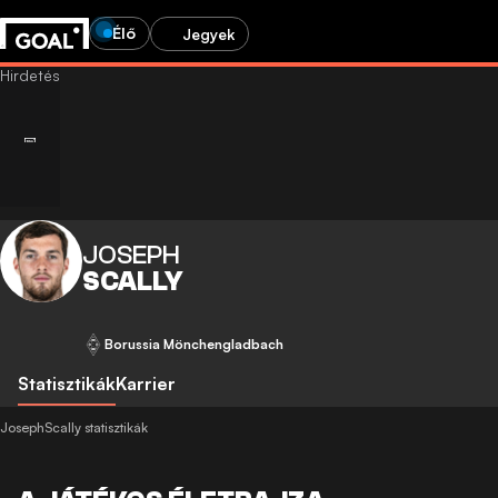
Élő
Jegyek
JOSEPH
SCALLY
Borussia Mönchengladbach
Statisztikák
Karrier
JosephScally statisztikák