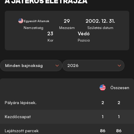
A JÁTÉKOS ÉLETRAJZA
29
2002. 12. 31.
Egyesült Államok
Nemzetiség
Mezszám
Születési dátum
23
Védő
Kor
Pozíció
Minden bajnokság
2026
Összesen
Pályára lépések.
2
2
Kezdőcsapat
1
1
Lejátszott percek
86
86