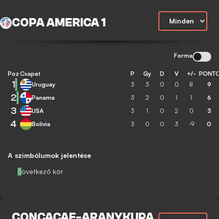
COPA AMERICA 1
Forma
Poz
Csapat
P
Gy
D
V
+/-
PONT
1
Uruguay
3
3
0
0
8
9
2
Panama
3
2
0
1
1
6
3
USA
3
1
0
2
0
3
4
Bolivia
3
0
0
3
-9
0
A szimbólumok jelentése
Következő kör
CONCACAF-ARANYKUPA