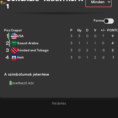
1
Forma
Poz
Csapat
P
Gy
D
V
+/-
PONT
1
USA
3
3
0
0
7
9
2
Szaud-Arábia
3
1
1
1
0
4
3
Trinidad and Tobago
3
0
2
1
-5
2
4
Haiti
3
0
1
2
-2
1
A szimbólumok jelentése
Következő kör