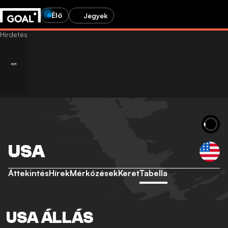
Élő
Jegyek
USA
Áttekintés
Hírek
Mérkőzések
Keret
Tabella
USA ÁLLÁS