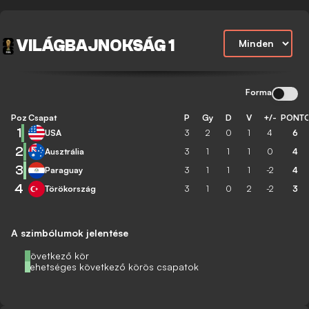
VILÁGBAJNOKSÁG 1
Forma
Poz
Csapat
P
Gy
D
V
+/-
PONT
1
USA
3
2
0
1
4
6
2
Ausztrália
3
1
1
1
0
4
3
Paraguay
3
1
1
1
-2
4
4
Törökország
3
1
0
2
-2
3
A szimbólumok jelentése
Következő kör
Lehetséges következő körös csapatok