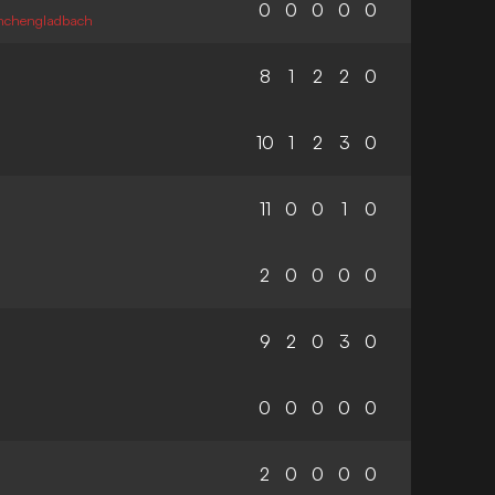
0
0
0
0
0
Mönchengladbach
8
1
2
2
0
10
1
2
3
0
11
0
0
1
0
2
0
0
0
0
9
2
0
3
0
0
0
0
0
0
2
0
0
0
0