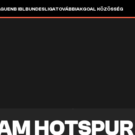
AGUE
NB I
BL
BUNDESLIGA
TOVÁBBIAK
GOAL KÖZÖSSÉG
AM HOTSPUR