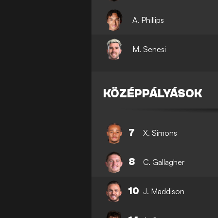
A. Phillips
M. Senesi
KÖZÉPPÁLYÁSOK
7
X. Simons
8
C. Gallagher
10
J. Maddison