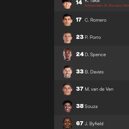
K. Takai
14
Kölcsönben itt: Borussia 
17
C. Romero
23
P. Porro
24
D. Spence
33
B. Davies
37
M. van de Ven
38
Souza
67
J. Byfield