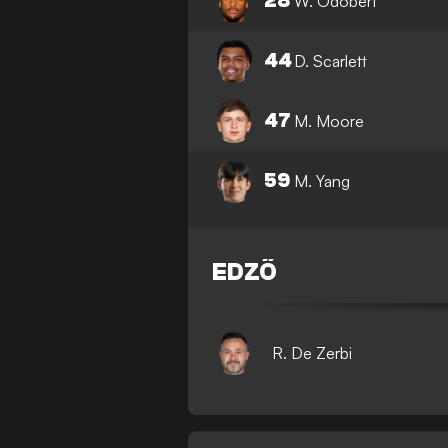
28
W. Odobert
44
D. Scarlett
47
M. Moore
59
M. Yang
EDZŐ
R. De Zerbi