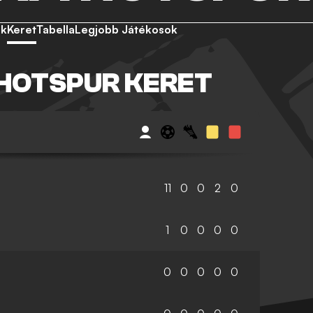
ek
Keret
Tabella
Legjobb Játékosok
HOTSPUR KERET
11
0
0
2
0
1
0
0
0
0
0
0
0
0
0