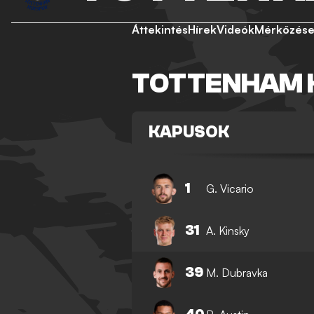
Áttekintés
Hírek
Videók
Mérkőzés
TOTTENHAM 
KAPUSOK
1
G. Vicario
31
A. Kinsky
39
M. Dubravka