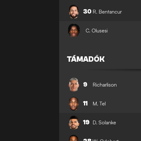
30
R. Bentancur
C. Olusesi
TÁMADÓK
9
Richarlison
11
M. Tel
19
D. Solanke