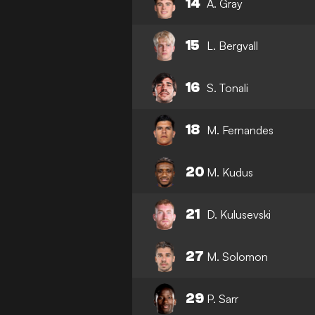
14
A. Gray
15
L. Bergvall
16
S. Tonali
18
M. Fernandes
20
M. Kudus
21
D. Kulusevski
27
M. Solomon
29
P. Sarr