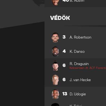
40
B. Austin
VÉDŐK
3
A. Robertson
4
K. Danso
R. Dragusin
6
Kölcsönben itt: ACF Fiorent
6
J. van Hecke
13
D. Udogie