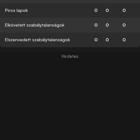
Piros lapok
0
0
0
Elkövetett szabálytalanságok
0
0
0
Elszenvedett szabálytalanságok
0
0
0