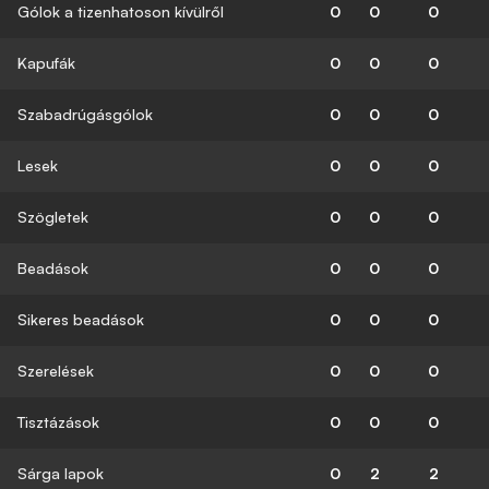
Gólok a tizenhatoson kívülről
0
0
0
Kapufák
0
0
0
Szabadrúgásgólok
0
0
0
Lesek
0
0
0
Szögletek
0
0
0
Beadások
0
0
0
Sikeres beadások
0
0
0
Szerelések
0
0
0
Tisztázások
0
0
0
Sárga lapok
0
2
2