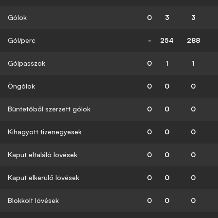
Gólok
0
3
3
Gól/perc
-
254
288
Gólpasszok
0
1
1
Öngólok
0
0
0
Büntetőből szerzett gólok
0
0
0
Kihagyott tizenegyesek
0
0
0
Kaput eltaláló lövések
0
0
0
Kaput elkerülő lövések
0
0
0
Blokkolt lövések
0
0
0