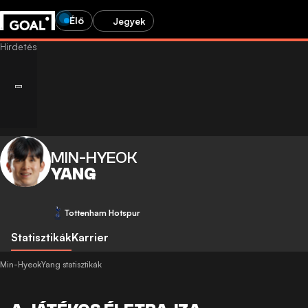
Élő
Jegyek
MIN-HYEOK
YANG
Tottenham Hotspur
Statisztikák
Karrier
Min-HyeokYang statisztikák