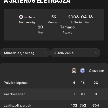
A JÁTÉKOS ÉLETRAJZA
59
2006. 04. 16.
Dél-Korea
Nemzetiség
Mezszám
Születési dátum
20
Támadó
Kor
Pozíció
Minden bajnokság
2025/2026
Összesen
Pályára lépések.
4
16
20
Kezdőcsapat
1
10
11
Lejátszott percek
102
762
864