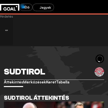
Élő
Jegyek
SUDTIROL
Áttekintés
Mérkőzések
Keret
Tabella
SUDTIROL ÁTTEKINTÉS