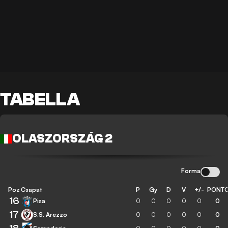
TABELLA
OLASZORSZÁG 2
Forma
Poz
Csapat
P
Gy
D
V
+/-
PONT
16
Pisa
0
0
0
0
0
0
17
S.S. Arezzo
0
0
0
0
0
0