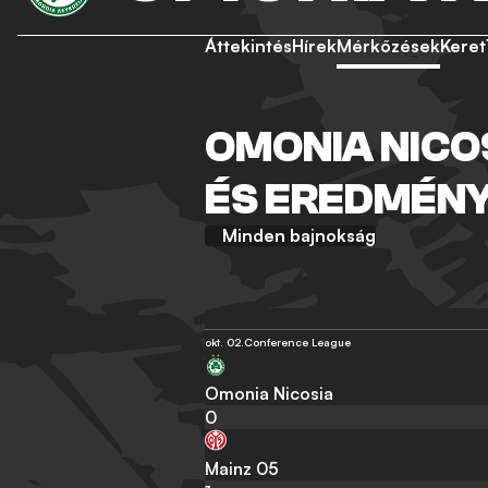
Áttekintés
Hírek
Mérkőzések
Keret
OMONIA NICO
ÉS EREDMÉN
Minden bajnokság
okt. 02.
Conference League
Omonia Nicosia
0
Mainz 05