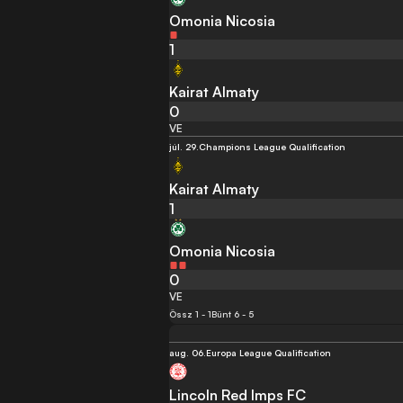
Omonia Nicosia
1
Kairat Almaty
0
VE
júl. 29.
Champions League Qualification
Kairat Almaty
1
Omonia Nicosia
0
VE
Össz 1 - 1
Bünt 6 - 5
aug. 06.
Europa League Qualification
Lincoln Red Imps FC