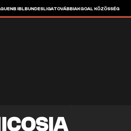
AGUE
NB I
BL
BUNDESLIGA
TOVÁBBIAK
GOAL KÖZÖSSÉG
ICOSIA