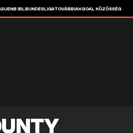
AGUE
NB I
BL
BUNDESLIGA
TOVÁBBIAK
GOAL KÖZÖSSÉG
OUNTY