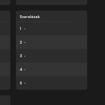
k
Szerelések
1
-
2
-
3
-
4
-
5
-