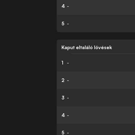
4
-
5
-
Kaput eltaláló lövések
1
-
2
-
3
-
4
-
5
-