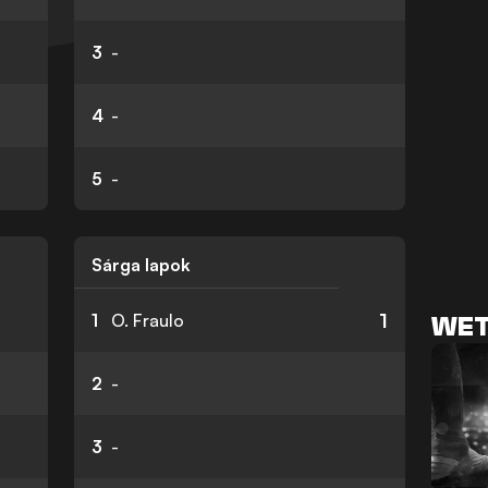
3
-
4
-
5
-
Sárga lapok
1
1
O. Fraulo
WET
2
-
3
-