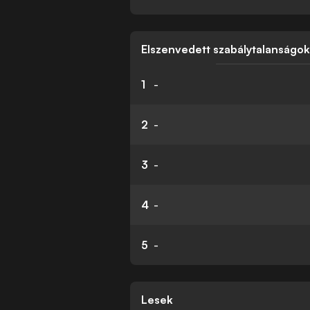
Elszenvedett szabálytalanságo
1
-
2
-
3
-
4
-
5
-
Lesek