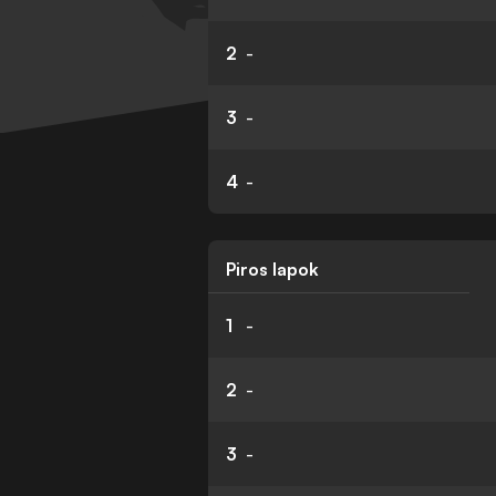
2
-
3
-
4
-
Piros lapok
1
-
2
-
3
-