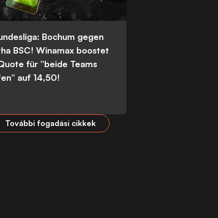
Bundesliga: Bochum gegen
tha BSC! Winamax boostet
 Quote für “beide Teams
fen” auf 14,50!
További fogadási cikkek