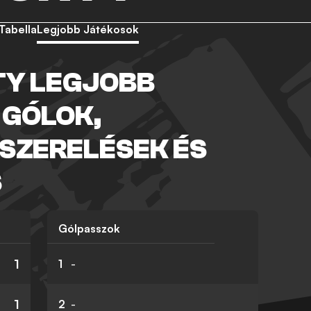
Tabella
Legjobb Játékosok
TY LEGJOBB
 GÓLOK,
 SZERELÉSEK ÉS
S
Gólpasszok
1
1
-
1
2
-