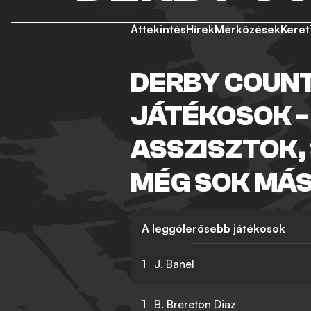
Áttekintés
Hírek
Mérkőzések
Keret
DERBY COUN
JÁTÉKOSOK -
ASSZISZTOK,
MÉG SOK MÁ
A leggólerősebb játékosok
1
J. Banel
1
B. Brereton Diaz