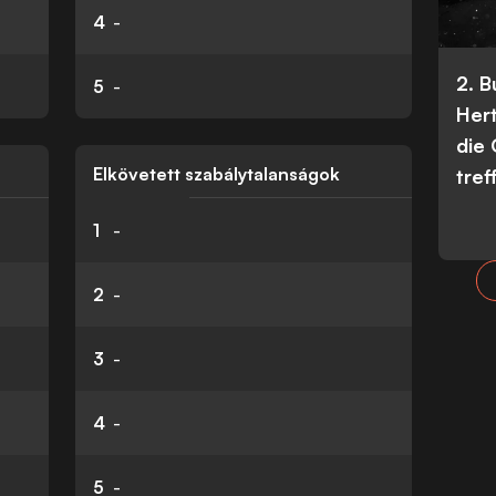
4
-
2. 
5
-
Her
die
Elkövetett szabálytalanságok
tref
1
-
2
-
3
-
4
-
5
-