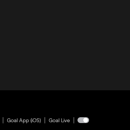
Goal App (iOS)
Goal Live