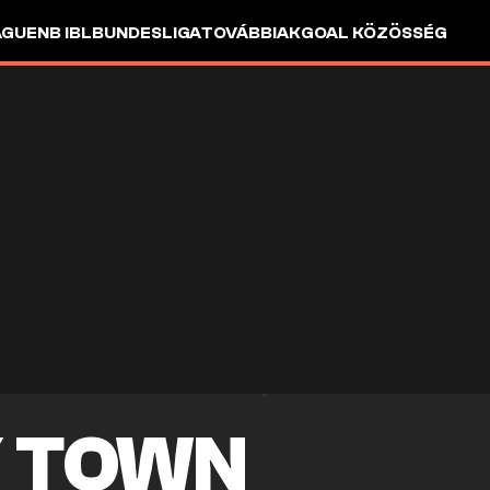
AGUE
NB I
BL
BUNDESLIGA
TOVÁBBIAK
GOAL KÖZÖSSÉG
 TOWN