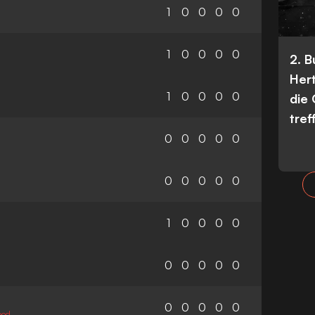
1
0
0
0
0
1
0
0
0
0
2. 
Her
1
0
0
0
0
die
tref
0
0
0
0
0
0
0
0
0
0
1
0
0
0
0
0
0
0
0
0
0
0
0
0
0
ood