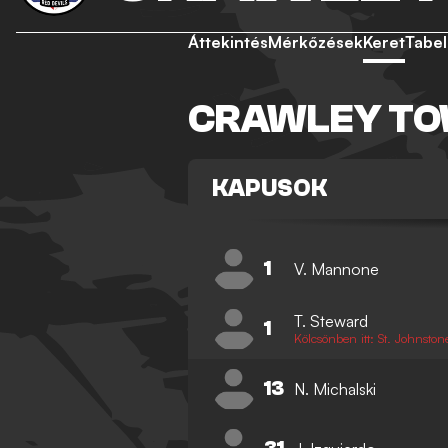
Áttekintés
Mérkőzések
Keret
Tabel
CRAWLEY TO
KAPUSOK
1
V. Mannone
T. Steward
1
Kölcsönben itt: St. Johnston
13
N. Michalski