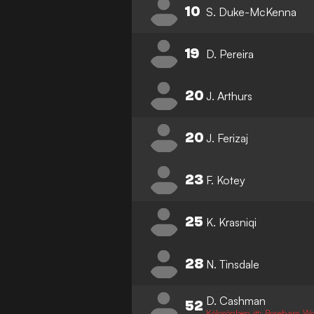
10
S. Duke-McKenna
19
D. Pereira
20
J. Arthurs
20
J. Ferizaj
23
F. Kotey
25
K. Krasniqi
28
N. Tinsdale
D. Cashman
52
Kölcsönben itt: Boreham W