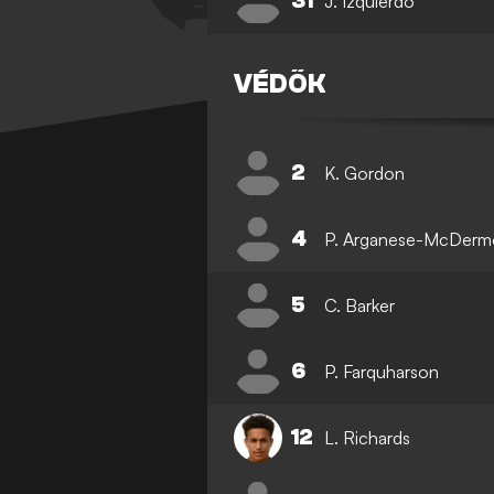
31
J. Izquierdo
VÉDŐK
2
K. Gordon
4
P. Arganese-McDerm
5
C. Barker
6
P. Farquharson
12
L. Richards