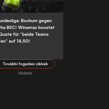
Bundesliga: Bochum gegen
tha BSC! Winamax boostet
 Quote für “beide Teams
fen” auf 14,50!
További fogadási cikkek