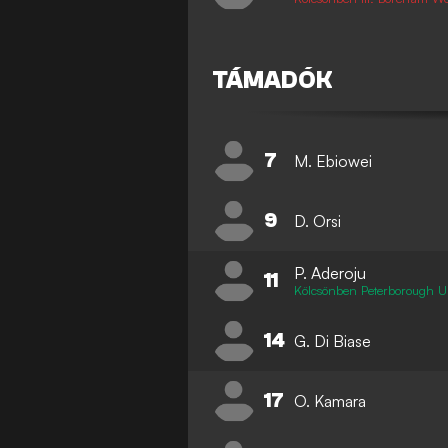
TÁMADÓK
7
M. Ebiowei
9
D. Orsi
P. Aderoju
11
Kölcsönben Peterborough U
14
G. Di Biase
17
O. Kamara