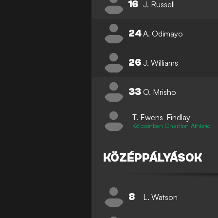
16
J. Russell
24
A. Odimayo
26
J. Williams
33
O. Mrisho
T. Ewens-Findlay
Kölcsönben Charlton Athletic
KÖZÉPPÁLYÁSOK
8
L. Watson