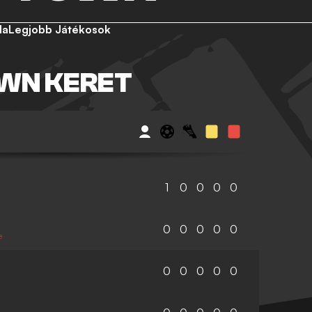
la
Legjobb Játékosok
WN KERET
1
0
0
0
0
0
0
0
0
0
e
0
0
0
0
0