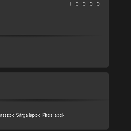
1
0
0
0
0
asszok
Sárga lapok
Piros lapok