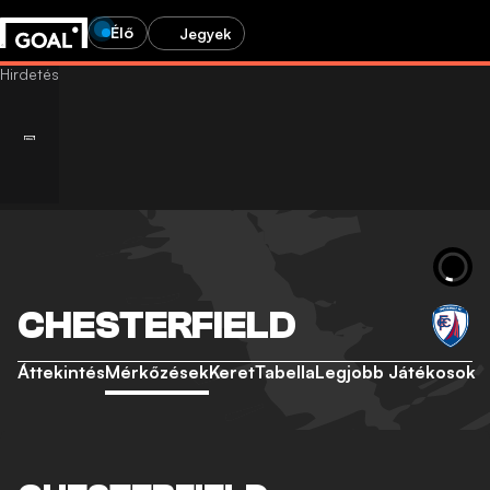
Élő
Jegyek
CHESTERFIELD
Áttekintés
Mérkőzések
Keret
Tabella
Legjobb Játékosok