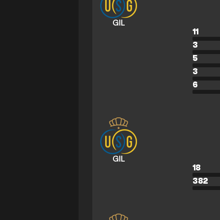
GIL
11
3
5
3
6
GIL
18
382