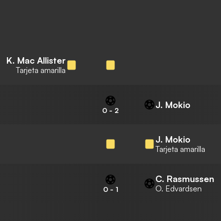
K. Mac Allister
Tarjeta amarilla
J. Mokio
0
-
2
J. Mokio
Tarjeta amarilla
C. Rasmussen
O. Edvardsen
0
-
1