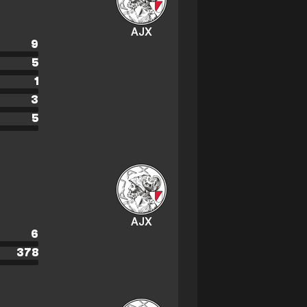
AJX
9
5
1
3
5
AJX
6
378