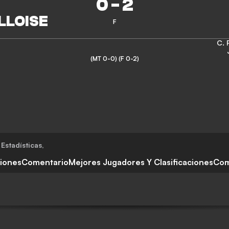
0
-
2
F
C. 
(MT 0-0)
(F 0-2)
Estadísticas
,
ciones
Comentario
Mejores Jugadores Y Clasificaciones
Com