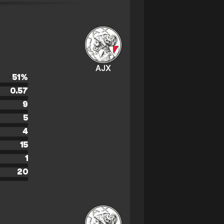
AJX
51
%
0.57
9
5
4
15
1
20