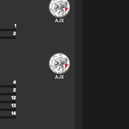
AJX
1
2
AJX
4
2
12
13
14