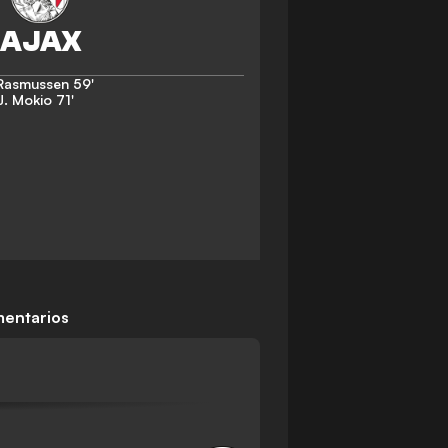
Rasmussen
59'
J. Mokio
71'
entarios