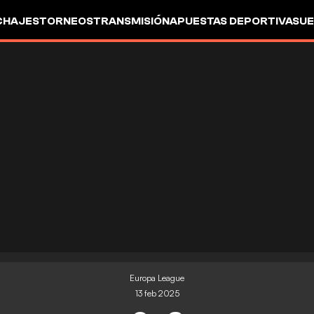
CHAJES
TORNEOS
TRANSMISIÓN
APUESTAS DEPORTIVAS
UE
Europa League
13 feb 2025