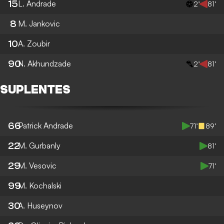
15
L. Andrade
2’
81’
8
M. Jankovic
10
A. Zoubir
90
N. Akhundzade
2’
81’
SUPLENTES
66
Patrick Andrade
71’
89’
22
M. Gurbanly
81’
29
M. Vesovic
71’
99
M. Kochalski
30
A. Huseynov