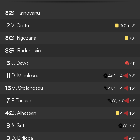
32
S. Tarnovanu
2
V. Cretu
90’ + 2’
30
S. Ngezana
78’
33
R. Radunovic
5
J. Dawa
41’
11
D. Miculescu
45’ + 4’
62’
15
M. Stefanescu
45’ + 4’
46’
7
F. Tanase
6’, 73’
79’
42
B. Alhassan
4’
46’
8
A. Sut
6’, 73’
9
D. Birligea
90’