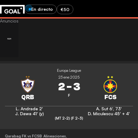
En directo
€50
Europa League
23 ene 2025
2
-
3
F
L. Andrade
2'
A. Sut
6'
,
73'
J. Dawa
41' (y)
D. Miculescu
45' + 4'
(MT 2-2)
(F 2-3)
Qarabag FK vs FCSB
Alineaciones
,