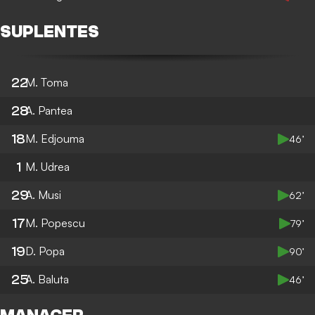
SUPLENTES
22
M. Toma
28
A. Pantea
18
M. Edjouma
46’
1
M. Udrea
29
A. Musi
62’
17
M. Popescu
79’
19
D. Popa
90’
25
A. Baluta
46’