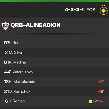
4-2-3-1
FCS
QRB
-
ALINEACIÓN
97
F. Buntic
2
M. Silva
81
K. Medina
44
E. Jafarquliyev
13
B. Mustafazade
71’
21
O. Kashchuk
81’
6
J. Romao
39’
71’