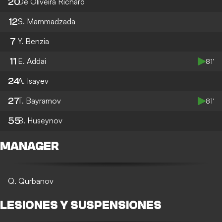
20
De Oliveira Richard
12
S. Mammadzada
7
Y. Benzia
11
E. Addai
81’
24
A. Isayev
27
T. Bayramov
81’
55
B. Huseynov
MANAGER
Q. Qurbanov
LESIONES Y SUSPENSIONES