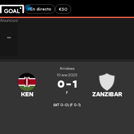
En directo
€50
Amistosos
10 ene 2025
0
-
1
F
(MT 0-0)
(F 0-1)