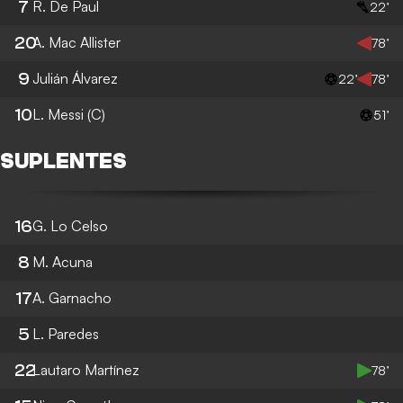
7
R. De Paul
22’
20
A. Mac Allister
78’
9
Julián Álvarez
22’
78’
10
L. Messi
(C)
51’
SUPLENTES
16
G. Lo Celso
8
M. Acuna
17
A. Garnacho
5
L. Paredes
22
Lautaro Martínez
78’