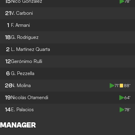
15
Nico González
78’
21
V. Carboni
1
F. Armani
18
G. Rodriguez
2
L. Martinez Quarta
12
Gerónimo Rulli
6
G. Pezzella
26
N. Molina
71’
88’
19
Nicolás Otamendi
64’
14
E. Palacios
78’
MANAGER