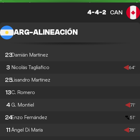
4-4-2
CAN
ARG
-
ALINEACIÓN
23
Damián Martínez
3
Nicolás Tagliafico
64’
25
Lisandro Martínez
13
C. Romero
4
G. Montiel
71’
24
Enzo Fernández
51’
11
Ángel Di María
78’