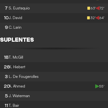
7
S. Eustaquio
63’
72’
10
J. David
32’
64’
9
C. Larin
SUPLENTES
18
T. McGill
26
K. Hiebert
3
L. De Fougerolles
20
A. Ahmed
55’
5
J. Waterman
11
T. Bair