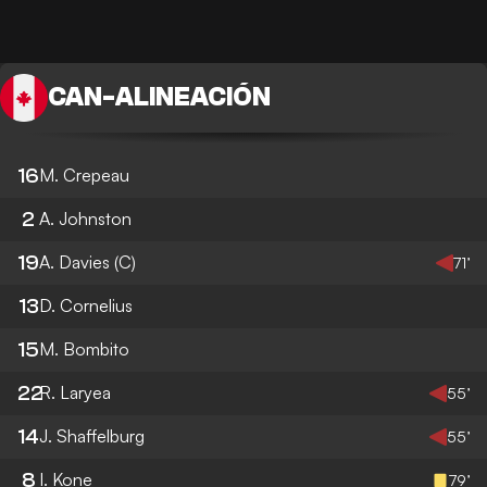
CAN
-
ALINEACIÓN
16
M. Crepeau
2
A. Johnston
19
A. Davies
(C)
71’
13
D. Cornelius
15
M. Bombito
22
R. Laryea
55’
14
J. Shaffelburg
55’
8
I. Kone
79’