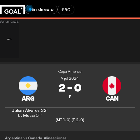
En directo
€50
Copa America
9 jul 2024
2
-
0
F
Julián Álvarez
22'
L. Messi
51'
(MT 1-0)
(F 2-0)
Argentina vs Canadá
Alineaciones
,