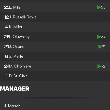
23
L. Millar
55’
12
J. Russell-Rowe
4
K. Miller
25
T. Oluwaseyi
64’
21
J. Osorio
71’
6
S. Piette
24
M. Choiniere
72’
1
D. St. Clair
MANAGER
J. Marsch