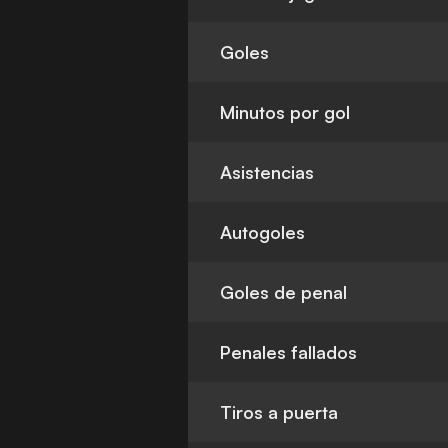
Goles
Minutos por gol
Asistencias
Autogoles
Goles de penal
Penales fallados
Tiros a puerta