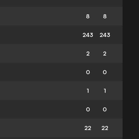
8
8
243
243
2
2
0
0
1
1
0
0
22
22