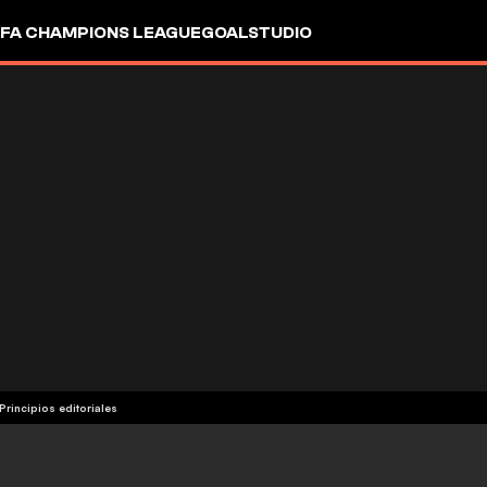
FA CHAMPIONS LEAGUE
GOALSTUDIO
Principios editoriales