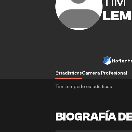
TIM
LEM
Hoffenh
Estadísticas
Carrera Profesional
Tim Lemperle estadísticas
BIOGRAFÍA D