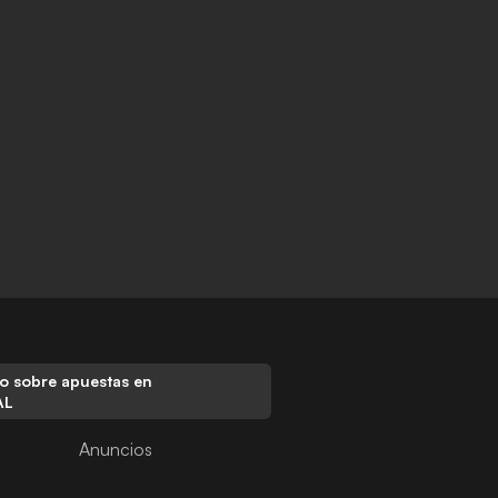
o sobre apuestas en
AL