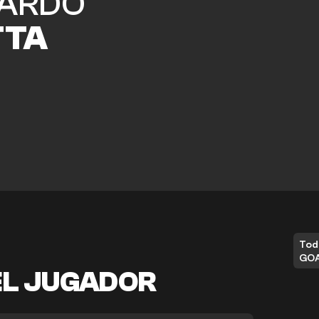
ARDO
TTA
Tod
GO
EL JUGADOR