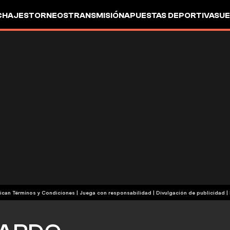
CHAJES
TORNEOS
TRANSMISIÓN
APUESTAS DEPORTIVAS
UE
| Publicidad | Aplican Términos y Condiciones | Juega con responsabilidad
|
Divulgación de publicidad
|