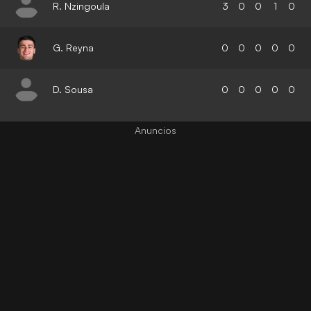
R. Nzingoula
3
0
0
1
0
G. Reyna
0
0
0
0
0
D. Sousa
0
0
0
0
0