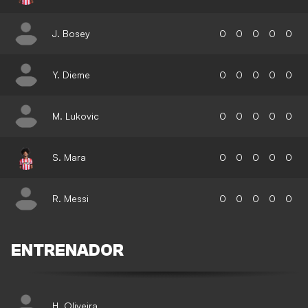
J. Bosey
0
0
0
0
0
Y. Dieme
0
0
0
0
0
M. Lukovic
0
0
0
0
0
S. Mara
0
0
0
0
0
R. Messi
0
0
0
0
0
ENTRENADOR
H. Oliveira