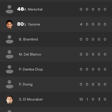
46
M. Marechal
0
0
0
0
0
80
G. Yassine
4
0
0
0
0
B. Brantlind
0
0
0
0
0
M. Del Blanco
0
0
0
0
0
P. Demba Diop
0
0
0
0
0
P. Diong
0
0
0
0
0
S. El Mourabet
10
1
0
3
0