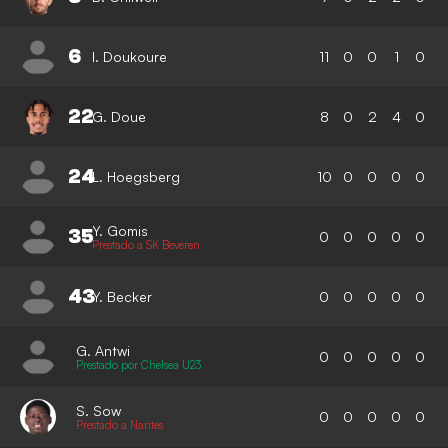
6
I. Doukoure
11
0
0
1
0
22
G. Doue
8
0
2
4
0
24
L. Hoegsberg
10
0
0
0
0
Y. Gomis
35
0
0
0
0
0
Prestado a SK Beveren
43
Y. Becker
0
0
0
0
0
G. Antwi
0
0
0
0
0
Prestado por Chelsea U23
S. Sow
0
0
0
0
0
Prestado a Nantes