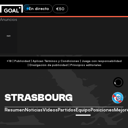
En directo
€50
+18 | Publicidad | Aplican Términos y Condiciones | Juega con responsabilidad
|
Divulgación de publicidad
|
Principios editoriales
STRASBOURG
Resumen
Noticias
Vídeos
Partidos
Equipo
Posiciones
Mejor