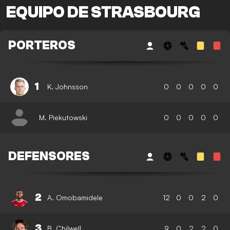
EQUIPO DE STRASBOURG
PORTEROS
1
K. Johnsson
0
0
0
0
0
M. Piekutowski
0
0
0
0
0
DEFENSORES
2
A. Omobamidele
12
0
0
2
0
3
B. Chilwell
9
0
2
2
0