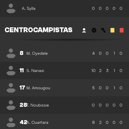
A. Sylla
0
0
0
0
0
CENTROCAMPISTAS
8
M. Oyedele
4
0
0
1
0
11
S. Nanasi
10
2
3
1
0
17
M. Amougou
5
0
0
1
0
28
T. Noubissie
0
0
0
0
0
42
A. Ouattara
8
2
0
0
0