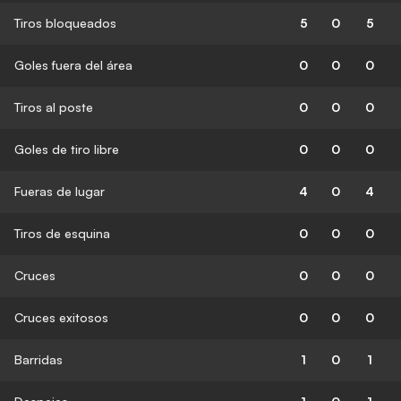
Tiros bloqueados
5
0
5
Goles fuera del área
0
0
0
Tiros al poste
0
0
0
Goles de tiro libre
0
0
0
Fueras de lugar
4
0
4
Tiros de esquina
0
0
0
Cruces
0
0
0
Cruces exitosos
0
0
0
Barridas
1
0
1