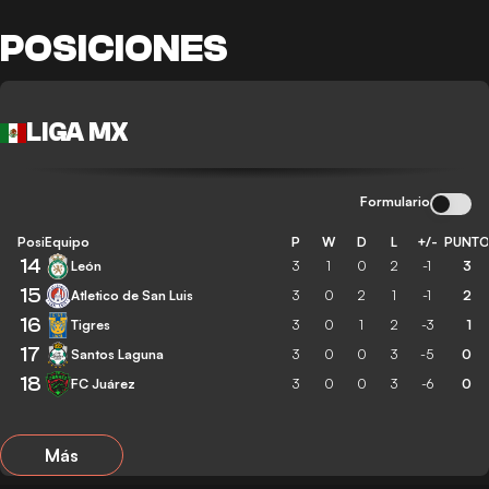
POSICIONES
LIGA MX
Formulario
Posición
Equipo
P
W
D
L
+/-
PUNT
14
León
3
1
0
2
-1
3
15
Atletico de San Luis
3
0
2
1
-1
2
16
Tigres
3
0
1
2
-3
1
17
Santos Laguna
3
0
0
3
-5
0
18
FC Juárez
3
0
0
3
-6
0
Más