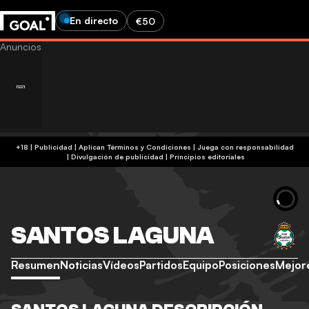
En directo
€50
+18 | Publicidad | Aplican Términos y Condiciones | Juega con responsabilidad
|
Divulgación de publicidad
|
Principios editoriales
SANTOS LAGUNA
Resumen
Noticias
Vídeos
Partidos
Equipo
Posiciones
Mejor