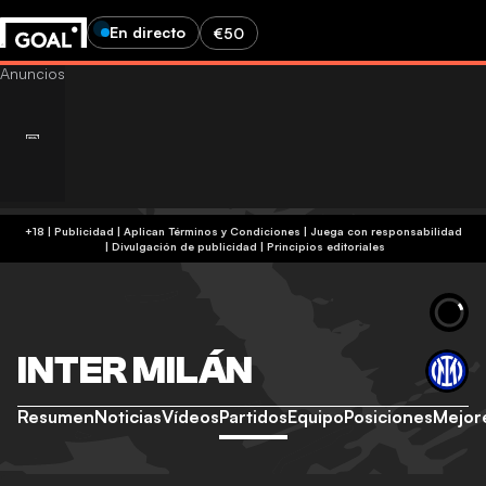
En directo
€50
+18 | Publicidad | Aplican Términos y Condiciones | Juega con responsabilidad
|
Divulgación de publicidad
|
Principios editoriales
INTER MILÁN
Resumen
Noticias
Vídeos
Partidos
Equipo
Posiciones
Mejor