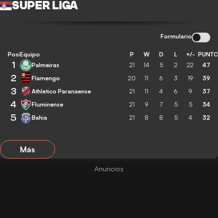
SUPER LIGA
Formulario
Posición
Equipo
P
W
D
L
+/-
PUNT
1
Palmeiras
21
14
5
2
22
47
2
Flamengo
20
11
6
3
19
39
3
Athletico Paranaense
21
11
4
6
9
37
4
Fluminense
21
9
7
5
5
34
5
Bahia
21
8
8
5
4
32
Más