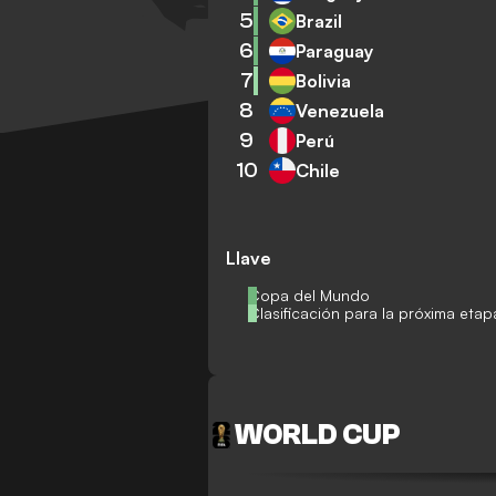
5
Brazil
6
Paraguay
7
Bolivia
8
Venezuela
9
Perú
10
Chile
Llave
Copa del Mundo
Clasificación para la próxima etap
WORLD CUP