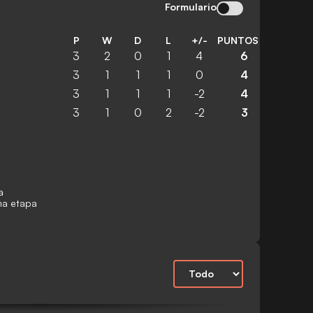
Formulario
P
W
D
L
+/-
PUNTOS
3
2
0
1
4
6
3
1
1
1
0
4
3
1
1
1
-2
4
3
1
0
2
-2
3
a
ima etapa