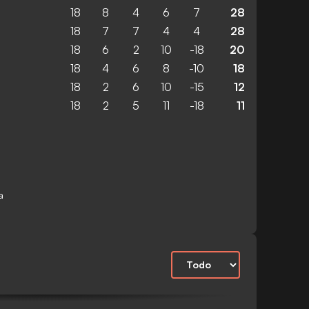
18
8
4
6
7
28
18
7
7
4
4
28
18
6
2
10
-18
20
18
4
6
8
-10
18
18
2
6
10
-15
12
18
2
5
11
-18
11
a