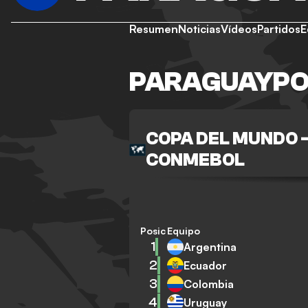
Resumen
Noticias
Vídeos
Partidos
E
PARAGUAYPO
COPA DEL MUNDO -
CONMEBOL
Posición
Equipo
1
Argentina
2
Ecuador
3
Colombia
4
Uruguay