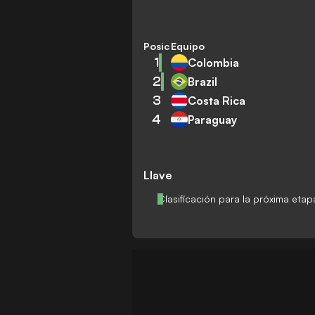
Posición
Equipo
1
Colombia
2
Brazil
3
Costa Rica
4
Paraguay
Llave
Clasificación para la próxima etap