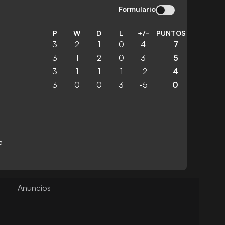
Formulario
P
W
D
L
+/-
PUNTOS
3
2
1
0
4
7
3
1
2
0
3
5
3
1
1
1
-2
4
3
0
0
3
-5
0
a