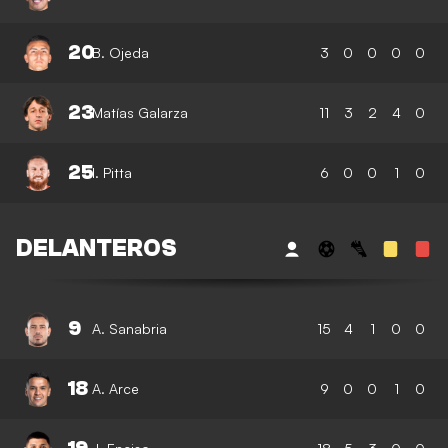
20
B. Ojeda
3
0
0
0
0
23
Matías Galarza
11
3
2
4
0
25
I. Pitta
6
0
0
1
0
DELANTEROS
9
A. Sanabria
15
4
1
0
0
18
A. Arce
9
0
0
1
0