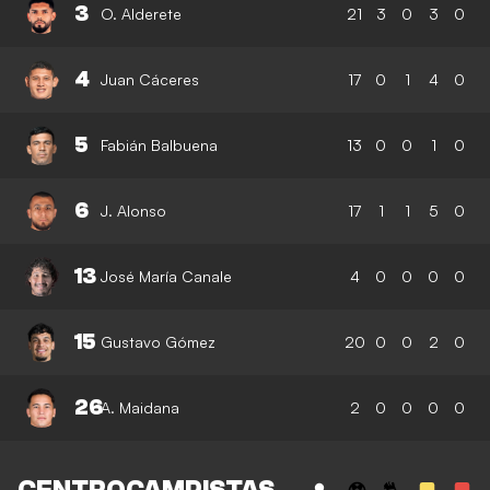
3
O. Alderete
21
3
0
3
0
4
Juan Cáceres
17
0
1
4
0
5
Fabián Balbuena
13
0
0
1
0
6
J. Alonso
17
1
1
5
0
13
José María Canale
4
0
0
0
0
15
Gustavo Gómez
20
0
0
2
0
26
A. Maidana
2
0
0
0
0