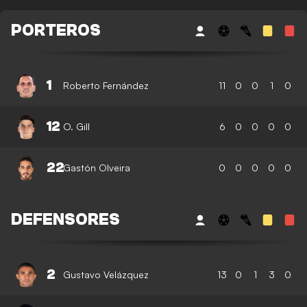
PORTEROS
1
Roberto Fernández
11
0
0
1
0
12
O. Gill
6
0
0
0
0
22
Gastón Olveira
0
0
0
0
0
DEFENSORES
2
Gustavo Velázquez
13
0
1
3
0