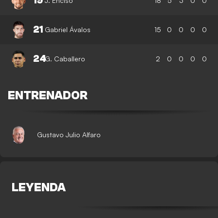
19
J. Enciso
18
5
3
0
0
21
Gabriel Ávalos
15
0
0
0
0
24
G. Caballero
2
0
0
0
0
ENTRENADOR
Gustavo Julio Alfaro
LEYENDA