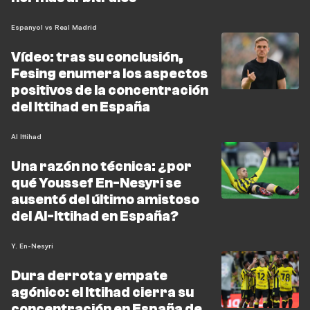
Espanyol vs Real Madrid
Vídeo: tras su conclusión,
Fesing enumera los aspectos
positivos de la concentración
del Ittihad en España
Al Ittihad
Una razón no técnica: ¿por
qué Youssef En-Nesyri se
ausentó del último amistoso
del Al-Ittihad en España?
Y. En-Nesyri
Dura derrota y empate
agónico: el Ittihad cierra su
concentración en España de