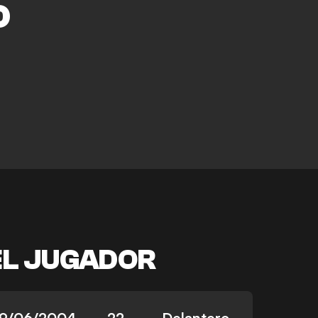
O
EL JUGADOR
19/06/2004
22
Delantero