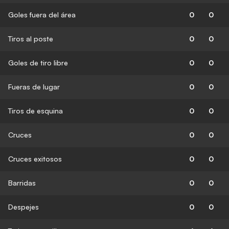
Goles fuera del área
0
0
Tiros al poste
0
0
Goles de tiro libre
0
0
Fueras de lugar
0
0
Tiros de esquina
0
0
Cruces
0
0
Cruces exitosos
0
0
Barridas
0
0
Despejes
0
0